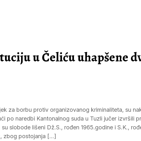
tuciju u Čeliću uhapšene dv
jek za borbu protiv organizovanog kriminaliteta, su na
ći po naredbi Kantonalnog suda u Tuzli jučer izvršili p
m su slobode lišeni Dž.S., rođen 1965.godine i S.K., rođ
ć, zbog postojanja […]