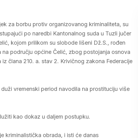
jek za borbu protiv organizovanog kriminaliteta, su
ostupajući po naredbi Kantonalnog suda u Tuzli jučer
Čelić, kojom prilikom su slobode lišeni Dž.S., rođen
a na području općine Čelić, zbog postojanja osnova
a iz člana 210. a. stav 2. Krivičnog zakona Federacije
uži vremenski period navodila na prostituciju više
služiti kao dokaz u daljem postupku.
 kriminalistička obrada, i isti će danas