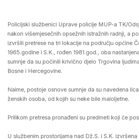
Policijski službenici Uprave policije MUP-a TK/Ods
nakon višemjesečnih opsežnih istražnih radnji, a p
izvršili pretrese na tri lokacije na području općine 
1965.godine i S.K., rođen 1981.god., oba nastanjen
sumnje da su počinili krivično djelo Trgovina ljudim
Bosne i Hercegovine.
Naime, postoje osnove sumnje da su navedena lica d
ženskih osoba, od kojih su neke bile maloljetne.
Prilikom pretresa pronađeni su predmeti koji će po
U službenim prostorijama nad Dž.S. i S.K. izvršena je