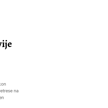
ije
kon
retrese na
en