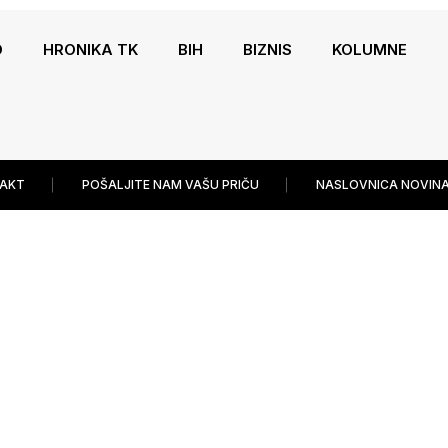
O
HRONIKA TK
BIH
BIZNIS
KOLUMNE
AKT
POŠALJITE NAM VAŠU PRIČU
NASLOVNICA NOVINA