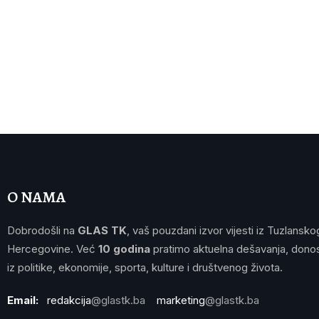
O NAMA
Dobrodošli na
GLAS TK
, vaš pouzdani izvor vijesti iz Tuzlansko
Hercegovine. Već
10 godina
pratimo aktuelna dešavanja, donos
iz politike, ekonomije, sporta, kulture i društvenog života.
Email:
redakcija
@glastk.ba
marketing
@glastk.ba