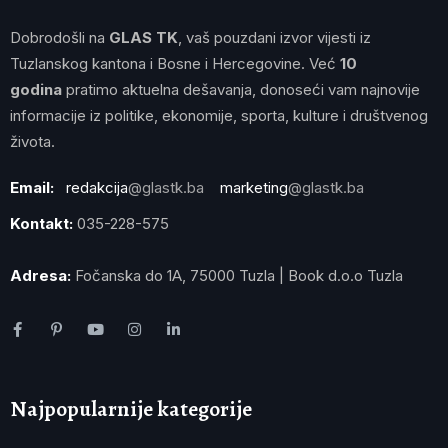
Dobrodošli na
GLAS TK
, vaš pouzdani izvor vijesti iz
Tuzlanskog kantona i Bosne i Hercegovine. Već
10
godina
pratimo aktuelna dešavanja, donoseći vam najnovije
informacije iz politike, ekonomije, sporta, kulture i društvenog
života.
Email:
redakcija
@glastk.ba
marketing
@glastk.ba
Kontakt:
035-228-575
Adresa:
Fočanska do 1A, 75000 Tuzla | Book d.o.o Tuzla
Najpopularnije kategorije