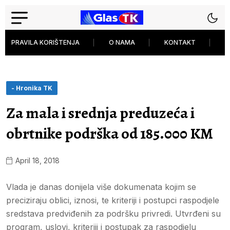
PRAVILA KORIŠTENJA
O NAMA
KONTAKT
P
- Hronika TK
Za mala i srednja preduzeća i
obrtnike podrška od 185.000 KM
April 18, 2018
Vlada je danas donijela više dokumenata kojim se
preciziraju oblici, iznosi, te kriteriji i postupci raspodjele
sredstava predviđenih za podršku privredi. Utvrđeni su
program, uslovi, kriteriji i postupak za raspodjelu