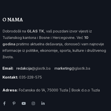
O NAMA
Dobrodošli na
GLAS TK
, vaš pouzdani izvor vijesti iz
Tuzlanskog kantona i Bosne i Hercegovine. Već
10
godina
pratimo aktuelna dešavanja, donoseći vam najnovije
informacije iz politike, ekonomije, sporta, kulture i društvenog
života.
Email:
redakcija
@glastk.ba
marketing
@glastk.ba
Kontakt:
035-228-575
Adresa:
Fočanska do 1A, 75000 Tuzla | Book d.o.o Tuzla