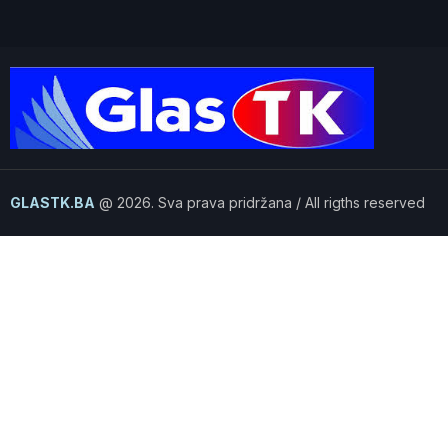
GLASTK.BA
@ 2026. Sva prava pridržana / All rigths reserved