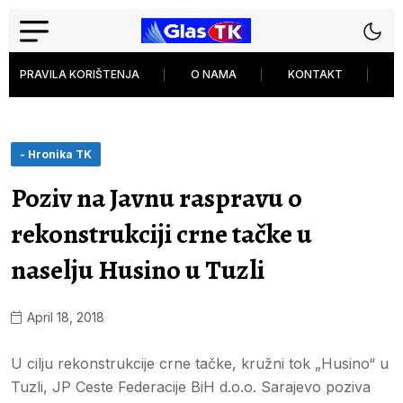
PRAVILA KORIŠTENJA
O NAMA
KONTAKT
P
- Hronika TK
Poziv na Javnu raspravu o
rekonstrukciji crne tačke u
naselju Husino u Tuzli
April 18, 2018
U cilju rekonstrukcije crne tačke, kružni tok „Husino“ u
Tuzli, JP Ceste Federacije BiH d.o.o. Sarajevo poziva