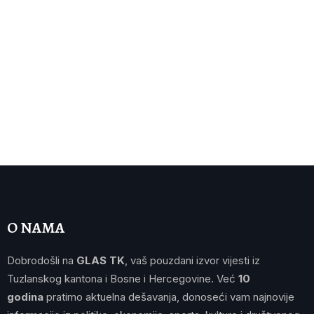
O NAMA
Dobrodošli na
GLAS TK
, vaš pouzdani izvor vijesti iz
Tuzlanskog kantona i Bosne i Hercegovine. Već
10
godina
pratimo aktuelna dešavanja, donoseći vam najnovije