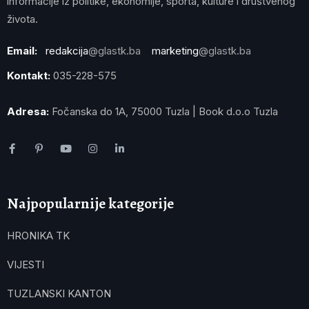
informacije iz politike, ekonomije, sporta, kulture i društvenog
života.
Email:
redakcija
@glastk.ba
marketing
@glastk.ba
Kontakt:
035-228-575
Adresa:
Fočanska do 1A, 75000 Tuzla | Book d.o.o Tuzla
Najpopularnije kategorije
HRONIKA TK
VIJESTI
TUZLANSKI KANTON