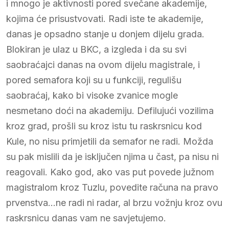
i mnogo je aktivnosti pored svečane akademije,
kojima će prisustvovati. Radi iste te akademije,
danas je opsadno stanje u donjem dijelu grada.
Blokiran je ulaz u BKC, a izgleda i da su svi
saobraćajci danas na ovom dijelu magistrale, i
pored semafora koji su u funkciji, regulišu
saobraćaj, kako bi visoke zvanice mogle
nesmetano doći na akademiju. Defilujući vozilima
kroz grad, prošli su kroz istu tu raskrsnicu kod
Kule, no nisu primjetili da semafor ne radi. Možda
su pak mislili da je isključen njima u čast, pa nisu ni
reagovali. Kako god, ako vas put povede južnom
magistralom kroz Tuzlu, povedite računa na pravo
prvenstva…ne radi ni radar, al brzu vožnju kroz ovu
raskrsnicu danas vam ne savjetujemo.