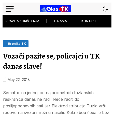
PRAVILA KORIŠTENJA
O NAMA
KONTAKT
P
- Hronika TK
Vozači pazite se, policajci u TK
danas slave!
May 22, 2018
Semafor na jednoj od najprometnijih tuzlanskih
raskrsnica danas ne radi. Neće raditi do
poslijepodnevnih sati jer Elektrodistribucija Tuzla vrši
radove na svojoj mreži u naselju Kula zbog čega je bez