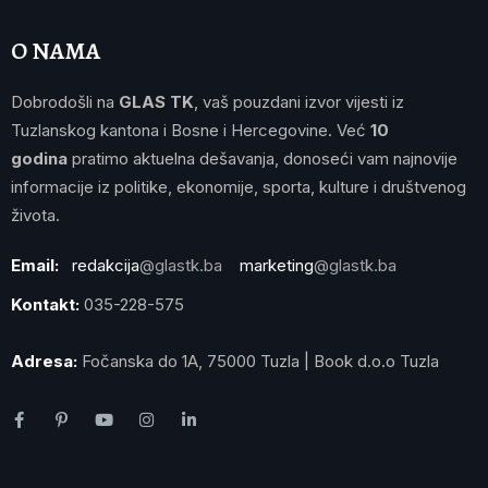
O NAMA
Dobrodošli na
GLAS TK
, vaš pouzdani izvor vijesti iz
Tuzlanskog kantona i Bosne i Hercegovine. Već
10
godina
pratimo aktuelna dešavanja, donoseći vam najnovije
informacije iz politike, ekonomije, sporta, kulture i društvenog
života.
Email:
redakcija
@glastk.ba
marketing
@glastk.ba
Kontakt:
035-228-575
Adresa:
Fočanska do 1A, 75000 Tuzla | Book d.o.o Tuzla