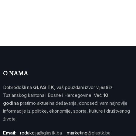
O NAMA
Dobrodošli na
GLAS TK
, vaš pouzdani izvor vijesti iz
Tuzlanskog kantona i Bosne i Hercegovine. Već
10
godina
pratimo aktuelna dešavanja, donoseći vam najnovije
informacije iz politike, ekonomije, sporta, kulture i društvenog
života.
Email:
redakcija
@glastk.ba
marketing
@glastk.ba