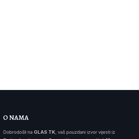
O NAMA
Dobrodošli na
GLAS TK
, vaš pouzdani izvor vijesti iz