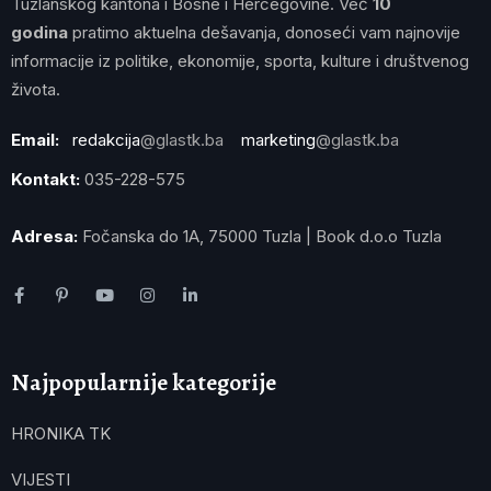
Tuzlanskog kantona i Bosne i Hercegovine. Već
10
godina
pratimo aktuelna dešavanja, donoseći vam najnovije
informacije iz politike, ekonomije, sporta, kulture i društvenog
života.
Email:
redakcija
@glastk.ba
marketing
@glastk.ba
Kontakt:
035-228-575
Adresa:
Fočanska do 1A, 75000 Tuzla | Book d.o.o Tuzla
Najpopularnije kategorije
HRONIKA TK
VIJESTI