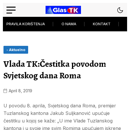
PRAVILA KORIŠTENJA
O NAMA
KONTAKT
P
- Aktuelno
Vlada TK:Čestitka povodom
Svjetskog dana Roma
April 8, 2019
U povodu 8. aprila, Svjetskog dana Roma, premijer
Tuzlanskog kantona Jakub Suljkanović upućuje
čestitku u kojoj se kaže: „U ime Vlade Tuzlanskog
kantona i u svoje ime svim Romima upućujem iskrene