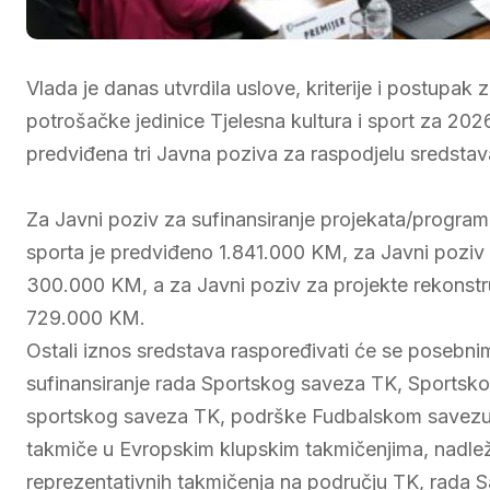
Vlada je danas utvrdila uslove, kriterije i postupak
potrošačke jedinice Tjelesna kultura i sport za 20
predviđena tri Javna poziva za raspodjelu sredstav
Za Javni poziv za sufinansiranje projekata/programa 
sporta je predviđeno 1.841.000 KM, za Javni poziv 
300.000 KM, a za Javni poziv za projekte rekonstru
729.000 KM.
Ostali iznos sredstava raspoređivati će se posebni
sufinansiranje rada Sportskog saveza TK, Sportsko
sportskog saveza TK, podrške Fudbalskom savezu T
takmiče u Evropskim klupskim takmičenjima, nadle
reprezentativnih takmičenja na području TK, rada Sav