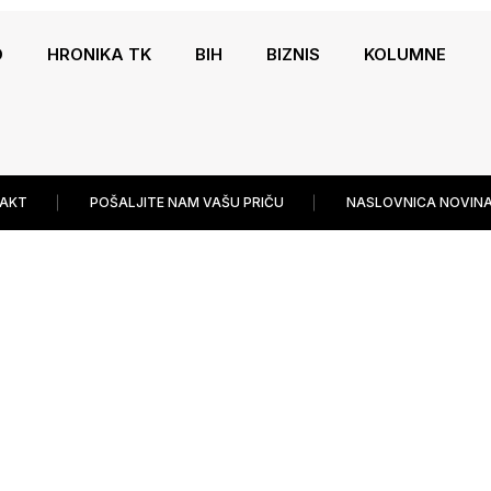
O
HRONIKA TK
BIH
BIZNIS
KOLUMNE
AKT
POŠALJITE NAM VAŠU PRIČU
NASLOVNICA NOVINA