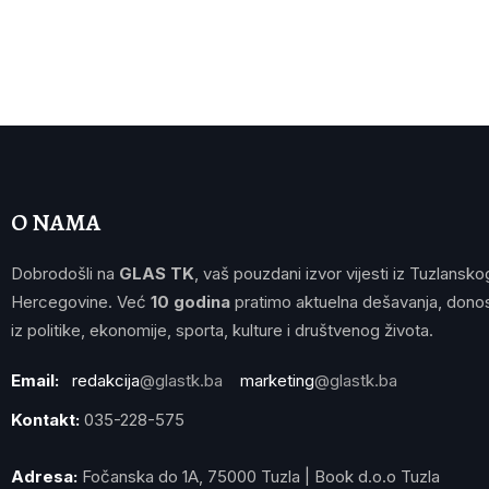
O NAMA
Dobrodošli na
GLAS TK
, vaš pouzdani izvor vijesti iz Tuzlansko
Hercegovine. Već
10 godina
pratimo aktuelna dešavanja, donos
iz politike, ekonomije, sporta, kulture i društvenog života.
Email:
redakcija
@glastk.ba
marketing
@glastk.ba
Kontakt:
035-228-575
Adresa:
Fočanska do 1A, 75000 Tuzla | Book d.o.o Tuzla