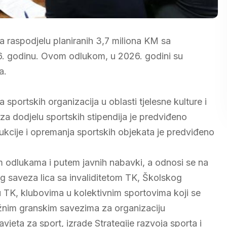
 za raspodjelu planiranih 3,7 miliona KM sa
26. godinu. Ovom odlukom, u 2026. godini su
a.
sportskih organizacija u oblasti tjelesne kulture i
za dodjelu sportskih stipendija je predviđeno
kcije i opremanja sportskih objekata je predviđeno
m odlukama i putem javnih nabavki, a odnosi se na
g saveza lica sa invaliditetom TK, Školskog
K, klubovima u kolektivnim sportovima koji se
žnim granskim savezima za organizaciju
jeta za sport, izrade Strategije razvoja sporta i