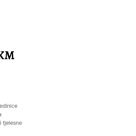
 KM
jedinice
a
 tjelesne