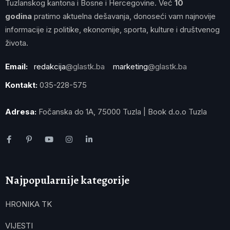
Tuzlanskog kantona i Bosne i Hercegovine. Već
10
godina
pratimo aktuelna dešavanja, donoseći vam najnovije
informacije iz politike, ekonomije, sporta, kulture i društvenog
života.
Email:
redakcija
@glastk.ba
marketing
@glastk.ba
Kontakt:
035-228-575
Adresa:
Fočanska do 1A, 75000 Tuzla | Book d.o.o Tuzla
Najpopularnije kategorije
HRONIKA TK
VIJESTI