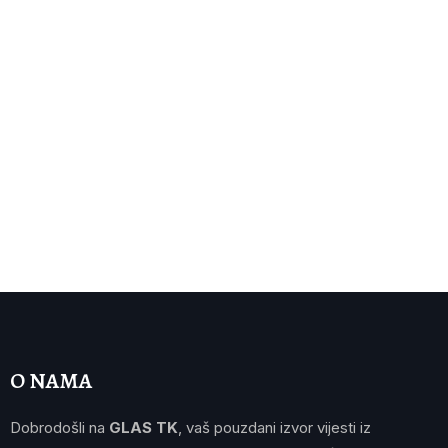
O NAMA
Dobrodošli na
GLAS TK
, vaš pouzdani izvor vijesti iz