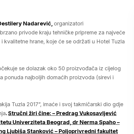
Destilery Nadarević,
organizatori
ubrzano privode kraju tehničke pripreme za najveće
i i kvalitetne hrane, koje će se održati u Hotel Tuzla
očekuje se dolazak oko 50 proizvođača iz cijelog
a ponuda najboljih domaćih proizvoda (sirevi i
kija Tuzla 2017”, imaće i svoj takmičarski dio gdje
nja
.
Stručni žiri čine: – Predrag Vukosavljević
ltetu Univerziteta Beograd, dr Nerma Spaho –
ng Ljubiša Stanković – Poljoprivredni fakultet