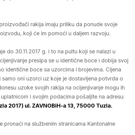
proizvođači rakija imaju priliku da ponude svoje
roizvodu, koji će im pomoći u daljem razvoju.
raje do 30.11.2017 g. i to na pultu koji se nalazi u
cijenjivanje presipa se u identične boce i dobija svoj
samo identične boce sa uzorcima i brojevima. Cijena
i samo oni uzorci uz koje je dostavljena potvrda o
donesu uzoke svojih rakija na ocijenjivanje mogu ih
 uplatnicom i svojim podacima pošaljite na adresu:
zla 2017) ul.
ZAVNOBiH-a 13, 75000 Tuzla.
žete pronaći na službenim stranicama Kantonalne