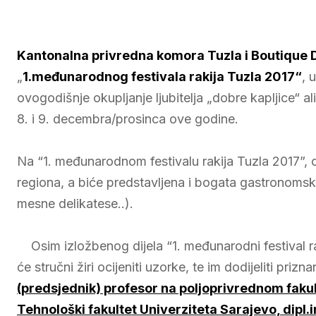
Kantonalna privredna komora Tuzla i Boutique 
„
1.međunarodnog festivala rakija Tuzla 2017“
, 
ovogodišnje okupljanje ljubitelja „dobre kapljice“ al
8. i 9. decembra/prosinca ove godine.
Na “1. međunarodnom festivalu rakija Tuzla 2017”, 
regiona, a biće predstavljena i bogata gastronomsk
mesne delikatese..).
Osim izložbenog dijela “1. međunarodni festival ra
će stručni žiri ocijeniti uzorke, te im dodijeliti prizna
(predsjednik) profesor na poljoprivrednom faku
Tehnološki fakultet Univerziteta Sarajevo, dipl.i