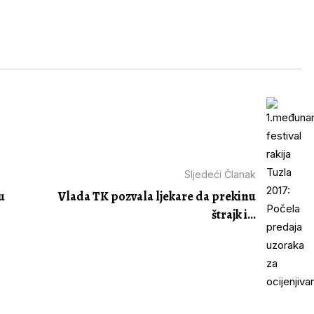
Sljedeći Članak
u
Vlada TK pozvala ljekare da prekinu
štrajk i...