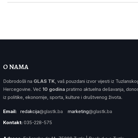
O NAMA
Dobrodošli na
GLAS TK
, vaš pouzdani izvor vijesti iz Tuzlansko
Hercegovine. Već
10 godina
pratimo aktuelna dešavanja, donos
iz politike, ekonomije, sporta, kulture i društvenog života.
Email:
redakcija
@glastk.ba
marketing
@glastk.ba
Kontakt:
035-228-575