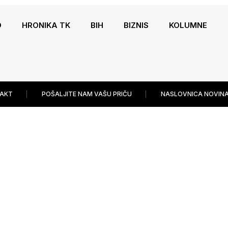
O
HRONIKA TK
BIH
BIZNIS
KOLUMNE
AKT
POŠALJITE NAM VAŠU PRIČU
NASLOVNICA NOVINA