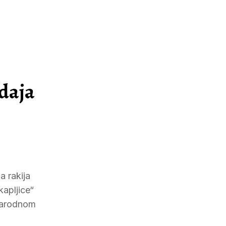
edaja
a rakija
kapljice“
unarodnom