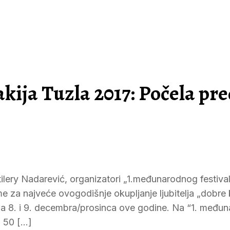
kija Tuzla 2017: Počela pr
lery Nadarević, organizatori „1.međunarodnog festival
e za najveće ovogodišnje okupljanje ljubitelja „dobre 
Tuzla 8. i 9. decembra/prosinca ove godine. Na “1. međ
o 50 […]