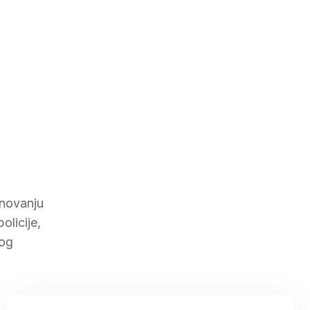
enovanju
olicije,
kog