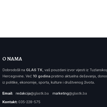
O NAMA
Dobrodošli na
GLAS TK
, vaš pouzdani izvor vijesti iz Tuzlansko
Hercegovine. Već
10 godina
pratimo aktuelna dešavanja, donos
iz politike, ekonomije, sporta, kulture i društvenog života.
Email:
redakcija
@glastk.ba
marketing
@glastk.ba
Kontakt:
035-228-575