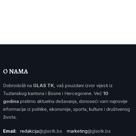
O NAMA
Dobrodošli na
GLAS TK
, vaš pouzdani izvor vijesti iz
Tuzlanskog kantona i Bosne i Hercegovine. Već
10
godina
pratimo aktuelna dešavanja, donoseći vam najnovije
informacije iz politike, ekonomije, sporta, kulture i društvenog
života.
Email:
redakcija
@glastk.ba
marketing
@glastk.ba