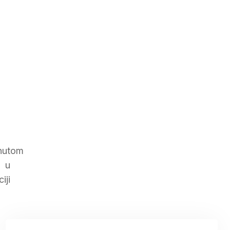
gnutom
s u
iji