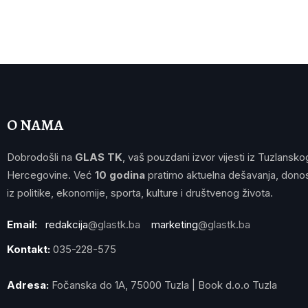
O NAMA
Dobrodošli na
GLAS TK
, vaš pouzdani izvor vijesti iz Tuzlansko
Hercegovine. Već
10 godina
pratimo aktuelna dešavanja, donos
iz politike, ekonomije, sporta, kulture i društvenog života.
Email:
redakcija
@glastk.ba
marketing
@glastk.ba
Kontakt:
035-228-575
Adresa:
Fočanska do 1A, 75000 Tuzla | Book d.o.o Tuzla