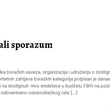
sali sporazum
ka boračkih saveza, organizacija i udruženja o dosti
itetnih zahtjeva boračkih kategorija potpisan je dana
 na dostignuti nivo sredstava u budžetu FBiH na pozic
ida odbrambeno-oslobodilačkog rata […]