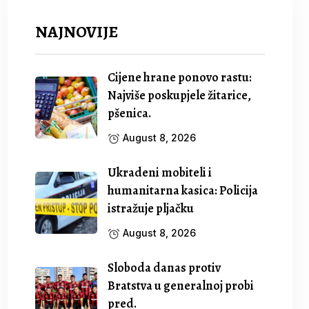
NAJNOVIJE
Cijene hrane ponovo rastu:
Najviše poskupjele žitarice,
pšenica.
August 8, 2026
Ukradeni mobiteli i
humanitarna kasica: Policija
istražuje pljačku
August 8, 2026
Sloboda danas protiv
Bratstva u generalnoj probi
pred.