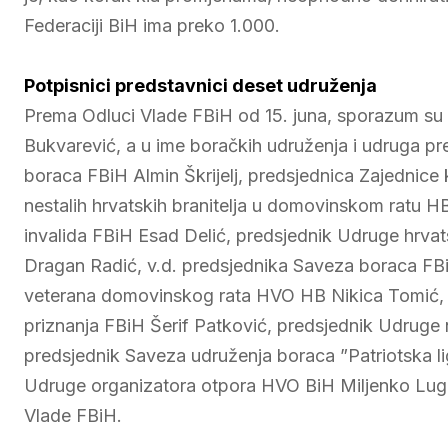
Federaciji BiH ima preko 1.000.
Potpisnici predstavnici deset udruženja
Prema Odluci Vlade FBiH od 15. juna, sporazum su u
Bukvarević, a u ime boračkih udruženja i udruga pr
boraca FBiH Almin Škrijelj, predsjednica Zajednice k
nestalih hrvatskih branitelja u domovinskom ratu HB
invalida FBiH Esad Delić, predsjednik Udruge hrva
Dragan Radić, v.d. predsjednika Saveza boraca FB
veterana domovinskog rata HVO HB Nikica Tomić, p
priznanja FBiH Šerif Patković, predsjednik Udruge 
predsjednik Saveza udruženja boraca ”Patriotska lig
Udruge organizatora otpora HVO BiH Miljenko Lugo
Vlade FBiH.