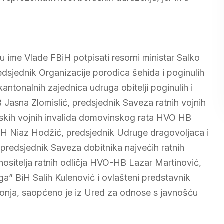
 ime Vlade FBiH potpisati resorni ministar Salko
edsjednik Organizacije porodica šehida i poginulih
antonalnih zajednica udruga obitelji poginulih i
 Jasna Zlomislić, predsjednik Saveza ratnih vojnih
tskih vojnih invalida domovinskog rata HVO HB
iH Niaz Hodžić, predsjednik Udruge dragovoljaca i
redsjednik Saveza dobitnika najvećih ratnih
nositelja ratnih odličja HVO-HB Lazar Martinović,
a” BiH Salih Kulenović i ovlašteni predstavnik
nja, saopćeno je iz Ured za odnose s javnošću