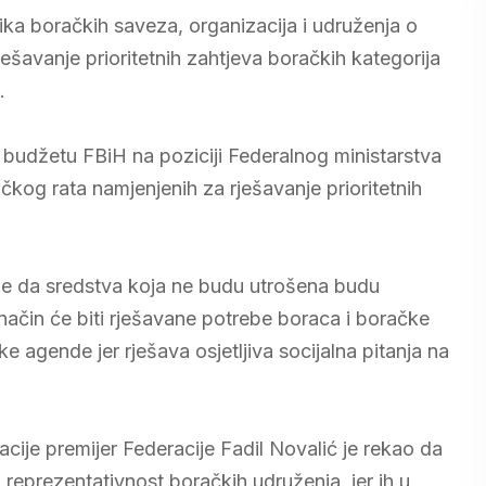
ka boračkih saveza, organizacija i udruženja o
avanje prioritetnih zahtjeva boračkih kategorija
.
budžetu FBiH na poziciji Federalnog ministarstva
kog rata namjenjenih za rješavanje prioritetnih
e da sredstva koja ne budu utrošena budu
način će biti rješavane potrebe boraca i boračke
e agende jer rješava osjetljiva socijalna pitanja na
ije premijer Federacije Fadil Novalić je rekao da
reprezentativnost boračkih udruženja, jer ih u