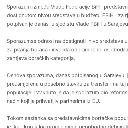
Sporazum između Vlade Federacije BiH i predstavni
dostignutom nivou sredstava u budžetu FBiH za rješ
potpisan je danas u sjedištu Vlade FBiH u Sarajevu
Sporazumse odnosi na dostignuti nivo sredstava u 
za pitanja boraca i invalida odbrambeno-oslobodilač
zahtjeva boračkih kategorija.
Osnova sporazuma, danas potpisanog u Sarajevu, j
preusmjerena u posebno stavku za trensfer i na taj 
populacije. Istaknuto je da je sporazum dio reformsk
način koji je prihvatljiv partnerima iz EU.
Tokom sastanka sa predstavnicima bortačke populac
je, kao korak kia promjenama, neophodno definirati 