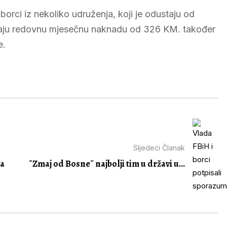
borci iz nekoliko udruženja, koji je odustaju od
 imaju redovnu mjesečnu naknadu od 326 KM. također
e.
Sljedeći Članak
da
˝Zmaj od Bosne˝ najbolji tim u državi u...