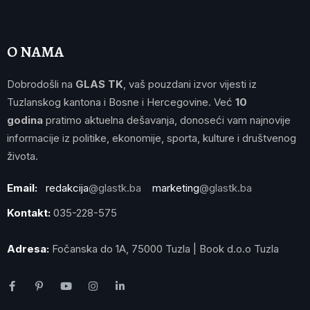
O NAMA
Dobrodošli na
GLAS TK
, vaš pouzdani izvor vijesti iz
Tuzlanskog kantona i Bosne i Hercegovine. Već
10
godina
pratimo aktuelna dešavanja, donoseći vam najnovije
informacije iz politike, ekonomije, sporta, kulture i društvenog
života.
Email:
redakcija
@glastk.ba
marketing
@glastk.ba
Kontakt:
035-228-575
Adresa:
Fočanska do 1A, 75000 Tuzla | Book d.o.o Tuzla