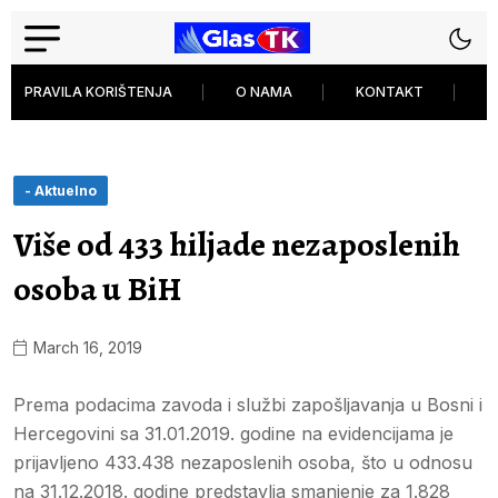
PRAVILA KORIŠTENJA
O NAMA
KONTAKT
P
- Aktuelno
Više od 433 hiljade nezaposlenih
osoba u BiH
March 16, 2019
Prema podacima zavoda i službi zapošljavanja u Bosni i
Hercegovini sa 31.01.2019. godine na evidencijama je
prijavljeno 433.438 nezaposlenih osoba, što u odnosu
na 31.12.2018. godine predstavlja smanjenje za 1.828