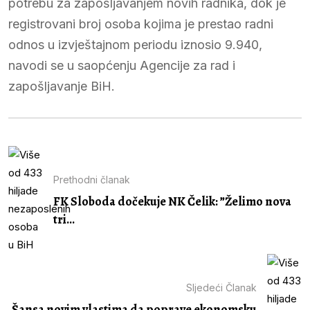
potrebu za zapošljavanjem novih radnika, dok je
registrovani broj osoba kojima je prestao radni
odnos u izvještajnom periodu iznosio 9.940,
navodi se u saopćenju Agencije za rad i
zapošljavanje BiH.
Prethodni članak
FK Sloboda dočekuje NK Čelik: ”Želimo nova
tri...
Sljedeći Članak
Šansa novim vlastima da poprave ekonomsku