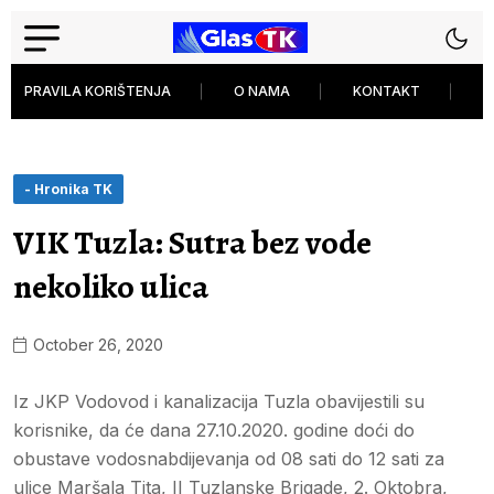
PRAVILA KORIŠTENJA
O NAMA
KONTAKT
P
- Hronika TK
VIK Tuzla: Sutra bez vode
nekoliko ulica
October 26, 2020
Iz JKP Vodovod i kanalizacija Tuzla obavijestili su
korisnike, da će dana 27.10.2020. godine doći do
obustave vodosnabdijevanja od 08 sati do 12 sati za
ulice Maršala Tita, II Tuzlanske Brigade, 2. Oktobra,