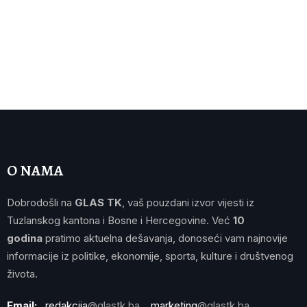
O NAMA
Dobrodošli na
GLAS TK
, vaš pouzdani izvor vijesti iz
Tuzlanskog kantona i Bosne i Hercegovine. Već
10
godina
pratimo aktuelna dešavanja, donoseći vam najnovije
informacije iz politike, ekonomije, sporta, kulture i društvenog
života.
Email:
redakcija
@glastk.ba
marketing
@glastk.ba