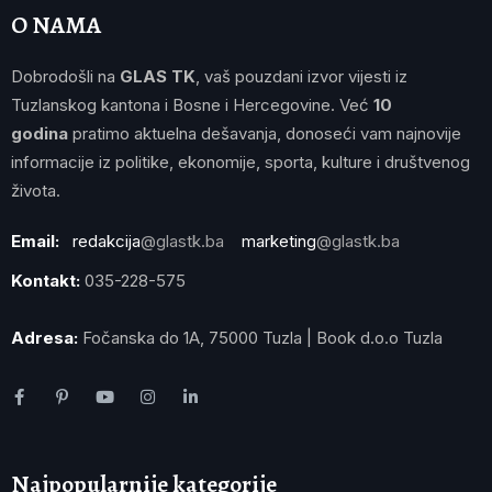
O NAMA
Dobrodošli na
GLAS TK
, vaš pouzdani izvor vijesti iz
Tuzlanskog kantona i Bosne i Hercegovine. Već
10
godina
pratimo aktuelna dešavanja, donoseći vam najnovije
informacije iz politike, ekonomije, sporta, kulture i društvenog
života.
Email:
redakcija
@glastk.ba
marketing
@glastk.ba
Kontakt:
035-228-575
Adresa:
Fočanska do 1A, 75000 Tuzla | Book d.o.o Tuzla
Najpopularnije kategorije