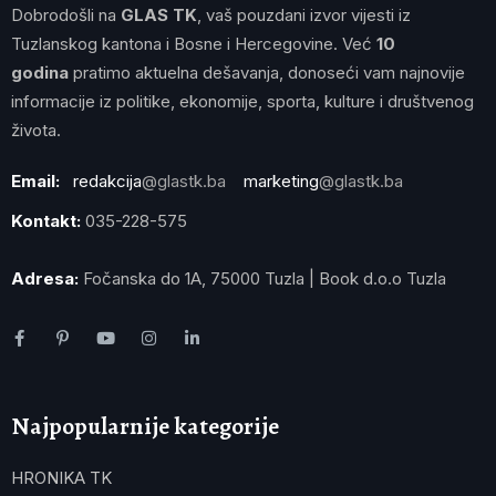
Dobrodošli na
GLAS TK
, vaš pouzdani izvor vijesti iz
Tuzlanskog kantona i Bosne i Hercegovine. Već
10
godina
pratimo aktuelna dešavanja, donoseći vam najnovije
informacije iz politike, ekonomije, sporta, kulture i društvenog
života.
Email:
redakcija
@glastk.ba
marketing
@glastk.ba
Kontakt:
035-228-575
Adresa:
Fočanska do 1A, 75000 Tuzla | Book d.o.o Tuzla
Najpopularnije kategorije
HRONIKA TK