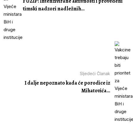
FUZIP: Intenzivirane aktivnosti i provedeni
timski nadzori nadležnih...
Sljedeći Članak
I dalje nepoznato kada će porodice iz
Mihatovića...