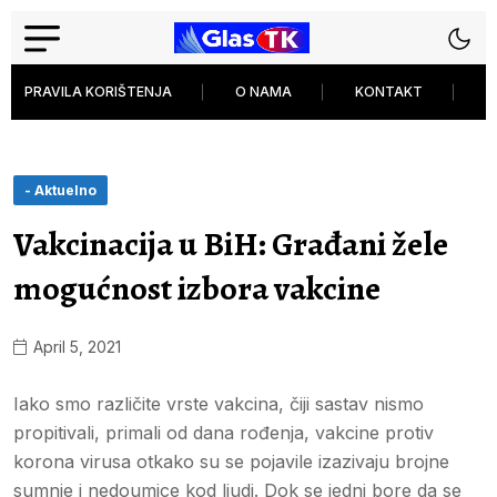
PRAVILA KORIŠTENJA
O NAMA
KONTAKT
P
- Aktuelno
Vakcinacija u BiH: Građani žele
mogućnost izbora vakcine
April 5, 2021
Iako smo različite vrste vakcina, čiji sastav nismo
propitivali, primali od dana rođenja, vakcine protiv
korona virusa otkako su se pojavile izazivaju brojne
sumnje i nedoumice kod ljudi. Dok se jedni bore da se