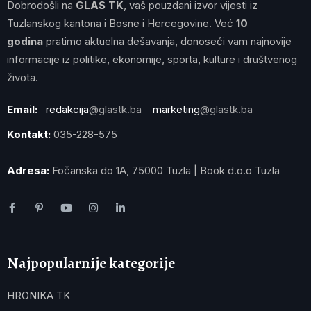
Dobrodošli na
GLAS TK
, vaš pouzdani izvor vijesti iz
Tuzlanskog kantona i Bosne i Hercegovine. Već
10
godina
pratimo aktuelna dešavanja, donoseći vam najnovije
informacije iz politike, ekonomije, sporta, kulture i društvenog
života.
Email:
redakcija
@glastk.ba
marketing
@glastk.ba
Kontakt:
035-228-575
Adresa:
Fočanska do 1A, 75000 Tuzla | Book d.o.o Tuzla
Najpopularnije kategorije
HRONIKA TK