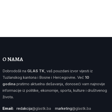
O NAMA
Dobrodošli na
GLAS TK
, vaš pouzdani izvor vijesti iz
Tuzlanskog kantona i Bosne i Hercegovine. Već
10
godina
pratimo aktuelna dešavanja, donoseći vam najnovije
informacije iz politike, ekonomije, sporta, kulture i društvenog
života.
Email:
redakcija
@glastk.ba
marketing
@glastk.ba