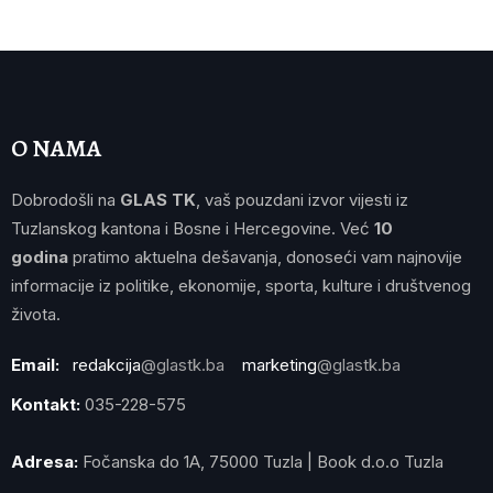
O NAMA
Dobrodošli na
GLAS TK
, vaš pouzdani izvor vijesti iz
Tuzlanskog kantona i Bosne i Hercegovine. Već
10
godina
pratimo aktuelna dešavanja, donoseći vam najnovije
informacije iz politike, ekonomije, sporta, kulture i društvenog
života.
Email:
redakcija
@glastk.ba
marketing
@glastk.ba
Kontakt:
035-228-575
Adresa:
Fočanska do 1A, 75000 Tuzla | Book d.o.o Tuzla