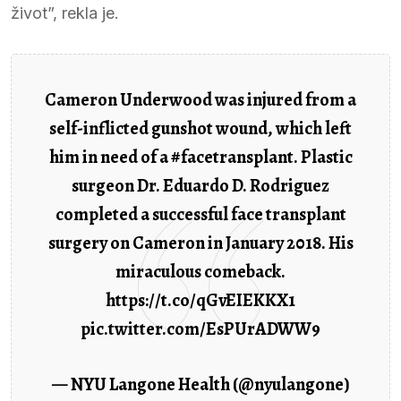
život”, rekla je.
Cameron Underwood was injured from a
self-inflicted gunshot wound, which left
him in need of a
#facetransplant
. Plastic
surgeon Dr. Eduardo D. Rodriguez
completed a successful face transplant
surgery on Cameron in January 2018. His
miraculous comeback.
https://t.co/qGvEIEKKX1
pic.twitter.com/EsPUrADWW9
— NYU Langone Health (@nyulangone)