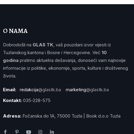
O NAMA
Dobrodošli na
GLAS TK
, vaš pouzdani izvor vijesti iz
Tuzlanskog kantona i Bosne i Hercegovine. Već
10
godina
pratimo aktuelna dešavanja, donoseći vam najnovije
informacije iz politike, ekonomije, sporta, kulture i društvenog
života.
Email:
redakcija
@glastk.ba
marketing
@glastk.ba
Kontakt:
035-228-575
Adresa:
Fočanska do 1A, 75000 Tuzla | Book d.o.o Tuzla