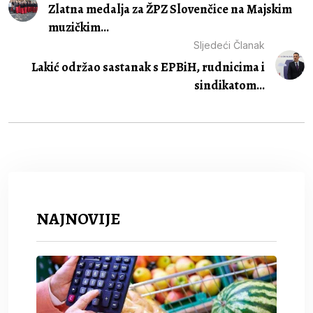
Zlatna medalja za ŽPZ Slovenčice na Majskim
muzičkim...
Sljedeći Članak
Lakić održao sastanak s EPBiH, rudnicima i
sindikatom...
NAJNOVIJE