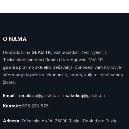
O NAMA
Dobrodošli na
GLAS TK
, vaš pouzdani izvor vijesti iz
Tuzlanskog kantona i Bosne i Hercegovine. Već
10
godina
pratimo aktuelna dešavanja, donoseći vam najnovije
informacije iz politike, ekonomije, sporta, kulture i društvenog
života.
Email:
redakcija
@glastk.ba
marketing
@glastk.ba
Kontakt:
035-228-575
Adresa:
Fočanska do 1A, 75000 Tuzla | Book d.o.o Tuzla