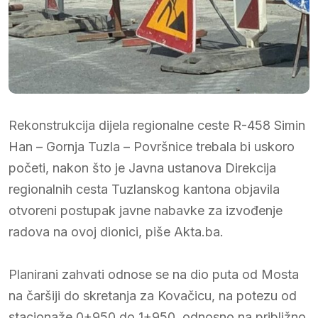
Rekonstrukcija dijela regionalne ceste R-458 Simin
Han – Gornja Tuzla – Površnice trebala bi uskoro
početi, nakon što je Javna ustanova Direkcija
regionalnih cesta Tuzlanskog kantona objavila
otvoreni postupak javne nabavke za izvođenje
radova na ovoj dionici, piše Akta.ba.
Planirani zahvati odnose se na dio puta od Mosta
na čaršiji do skretanja za Kovačicu, na potezu od
stacionaže 0+950 do 1+950, odnosno na približno