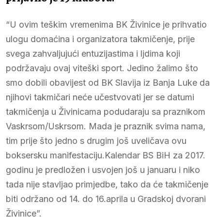
“U ovim teškim vremenima BK Živinice je prihvatio
ulogu domaćina i organizatora takmičenje, prije
svega zahvaljujući entuzijastima i ljdima koji
podržavaju ovaj viteški sport. Jedino žalimo što
smo dobili obavijest od BK Slavija iz Banja Luke da
njihovi takmičari neće učestvovati jer se datumi
takmičenja u Živinicama podudaraju sa praznikom
Vaskrsom/Uskrsom. Mada je praznik svima nama,
tim prije što jedno s drugim još uveličava ovu
boksersku manifestaciju.Kalendar BS BiH za 2017.
godinu je predložen i usvojen još u januaru i niko
tada nije stavljao primjedbe, tako da će takmičenje
biti održano od 14. do 16.aprila u Gradskoj dvorani
Živinice”.