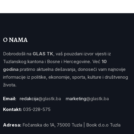
O NAMA
Dobrodošli na
GLAS TK
, vaš pouzdani izvor vijesti iz
Tuzlanskog kantona i Bosne i Hercegovine. Već
10
godina
pratimo aktuelna dešavanja, donoseći vam najnovije
informacije iz politike, ekonomije, sporta, kulture i društvenog
života.
Email:
redakcija
@glastk.ba
marketing
@glastk.ba
Kontakt:
035-228-575
Adresa:
Fočanska do 1A, 75000 Tuzla | Book d.o.o Tuzla