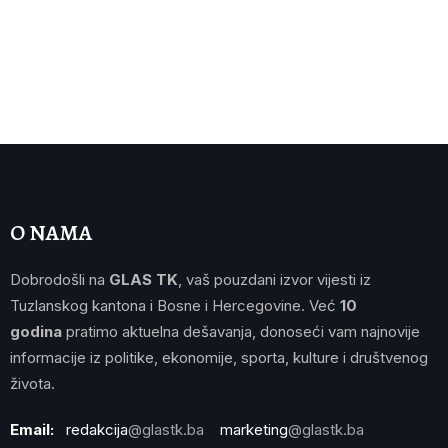
O NAMA
Dobrodošli na
GLAS TK
, vaš pouzdani izvor vijesti iz
Tuzlanskog kantona i Bosne i Hercegovine. Već
10
godina
pratimo aktuelna dešavanja, donoseći vam najnovije
informacije iz politike, ekonomije, sporta, kulture i društvenog
života.
Email:
redakcija
@glastk.ba
marketing
@glastk.ba