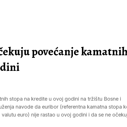
čekuju povećanje kamatni
odini
h stopa na kredite u ovoj godini na tržištu Bosne i
ruženja navode da euribor (referentna kamatna stopa k
lutu euro) nije rastao u ovoj godini i da se ne očeku