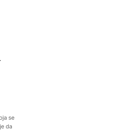
h
oja se
je da