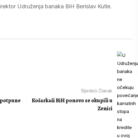
irektor Udruženja banaka BiH Berislav Kutle.
Sljedeći Članak
nepotpune
Košarkaši BiH ponovo se okupili u
Zenici