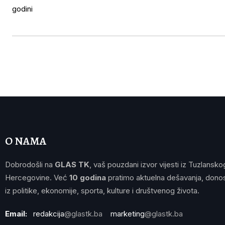
O NAMA
Dobrodošli na
GLAS TK
, vaš pouzdani izvor vijesti iz Tuzlansko
Hercegovine. Već
10 godina
pratimo aktuelna dešavanja, donos
iz politike, ekonomije, sporta, kulture i društvenog života.
Email:
redakcija
@glastk.ba
marketing
@glastk.ba