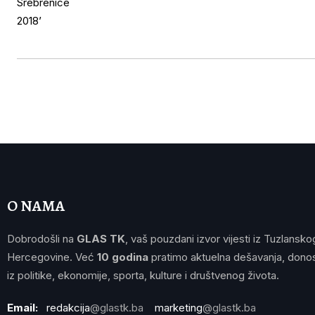
O NAMA
Dobrodošli na
GLAS TK
, vaš pouzdani izvor vijesti iz Tuzlansko
Hercegovine. Već
10 godina
pratimo aktuelna dešavanja, donos
iz politike, ekonomije, sporta, kulture i društvenog života.
Email:
redakcija
@glastk.ba
marketing
@glastk.ba