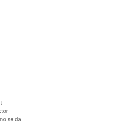
t
ktor
imo se da