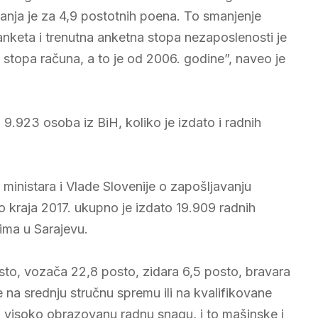
anja je za 4,9 postotnih poena. To smanjenje
nketa i trenutna anketna stopa nezaposlenosti je
 stopa računa, a to je od 2006. godine”, naveo je
 9.923 osoba iz BiH, koliko je izdato i radnih
nistara i Vlade Slovenije o zapošljavanju
o kraja 2017. ukupno je izdato 19.909 radnih
ima u Sarajevu.
sto, vozača 22,8 posto, zidara 6,5 posto, bravara
 na srednju stručnu spremu ili na kvalifikovane
a visoko obrazovanu radnu snagu, i to mašinske i