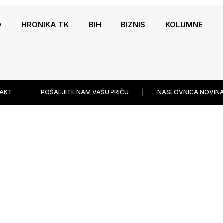
O
HRONIKA TK
BIH
BIZNIS
KOLUMNE
AKT
POŠALJITE NAM VAŠU PRIČU
NASLOVNICA NOVINA