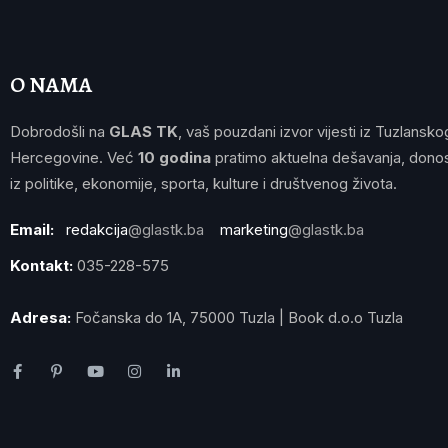
O NAMA
Dobrodošli na
GLAS TK
, vaš pouzdani izvor vijesti iz Tuzlansko
Hercegovine. Već
10 godina
pratimo aktuelna dešavanja, donos
iz politike, ekonomije, sporta, kulture i društvenog života.
Email:
redakcija
@glastk.ba
marketing
@glastk.ba
Kontakt:
035-228-575
Adresa:
Fočanska do 1A, 75000 Tuzla | Book d.o.o Tuzla