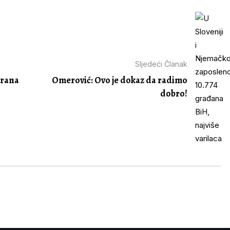
Sljedeći Članak
trana
Omerović: Ovo je dokaz da radimo
dobro!