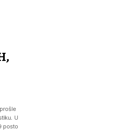
H,
 prošle
stiku. U
9 posto