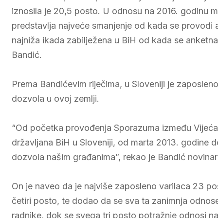
iznosila je 20,5 posto. U odnosu na 2016. godinu m
predstavlja najveće smanjenje od kada se provodi a
najniža ikada zabilježena u BiH od kada se anketna
Bandić.
Prema Bandićevim riječima, u Sloveniji je zaposleno
dozvola u ovoj zemlji.
“Od početka provođenja Sporazuma između Vijeća mi
državljana BiH u Sloveniji, od marta 2013. godine d
dozvola našim građanima”, rekao je Bandić novinar
On je naveo da je najviše zaposleno varilaca 23 po
četiri posto, te dodao da se sva ta zanimnja odnose
radnike, dok se svega tri posto potražnje odnosi n