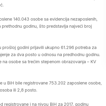
ć.
poslene 140.043 osobe sa evidencija nezaposlenih,
a prethodnu godinu, što predstavlja najveći broj
prošloj godini prijavili ukupno 61.296 potreba za
njenje za dva posto u odnosu na predhodnu godinu.
se na osobe sa trećim stepenom obrazovanja – KV
ne u BiH bile registrovane 753.202 zaposlene osobe,
soba ili 2,8 posto.
d registrovane i na nivou BiH za 2017. godinu