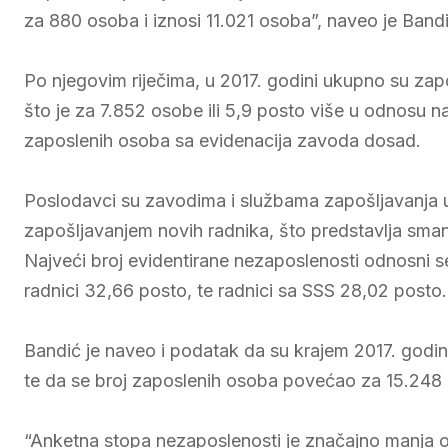
za 880 osoba i iznosi 11.021 osoba”, naveo je Bandi
Po njegovim riječima, u 2017. godini ukupno su za
što je za 7.852 osobe ili 5,9 posto više u odnosu n
zaposlenih osoba sa evidenacija zavoda dosad.
Poslodavci su zavodima i službama zapošljavanja u 
zapošljavanjem novih radnika, što predstavlja sma
Najveći broj evidentirane nezaposlenosti odnosni 
radnici 32,66 posto, te radnici sa SSS 28,02 posto.
Bandić je naveo i podatak da su krajem 2017. godi
te da se broj zaposlenih osoba povećao za 15.248 o
“Anketna stopa nezaposlenosti je značajno manja o