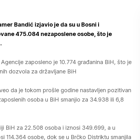
mer Bandić izjavio je da su u Bosni i
rovane 475.084 nezaposlene osobe, što je
.
Agencije zaposleno je 10.774 građanina BiH, što je
nih dozvola za državljane BiH
aveo da je tokom prošle godine nastavljen pozitivan
ezaposlenih osoba u BiH smanjio za 34.938 ili 6,8
ji BiH za 22.508 osoba i iznosi 349.699, a u
osi 114.364 osobe, dok se u Brčko Distriktu smanjila