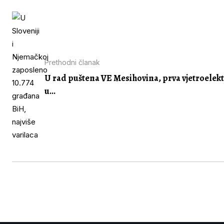
Prethodni članak
U rad puštena VE Mesihovina, prva vjetroelek
u...