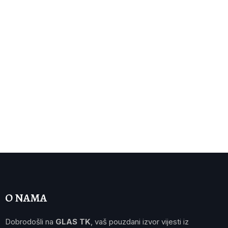
O NAMA
Dobrodošli na
GLAS TK
, vaš pouzdani izvor vijesti iz