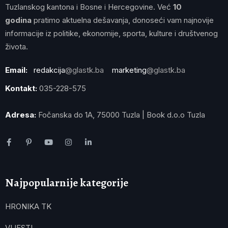
Tuzlanskog kantona i Bosne i Hercegovine. Već
10
godina
pratimo aktuelna dešavanja, donoseći vam najnovije
informacije iz politike, ekonomije, sporta, kulture i društvenog
života.
Email:
redakcija
@glastk.ba
marketing
@glastk.ba
Kontakt:
035-228-575
Adresa:
Fočanska do 1A, 75000 Tuzla | Book d.o.o Tuzla
Najpopularnije kategorije
HRONIKA TK
VIJESTI