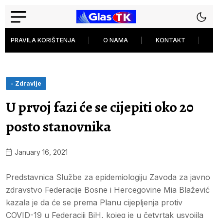
PRAVILA KORIŠTENJA
O NAMA
KONTAKT
P
- Zdravlje
U prvoj fazi će se cijepiti oko 20
posto stanovnika
January 16, 2021
Predstavnica Službe za epidemiologiju Zavoda za javno
zdravstvo Federacije Bosne i Hercegovine Mia Blažević
kazala je da će se prema Planu cijepljenja protiv
COVID-19 u Federaciji BiH, kojeg je u četvrtak usvojila