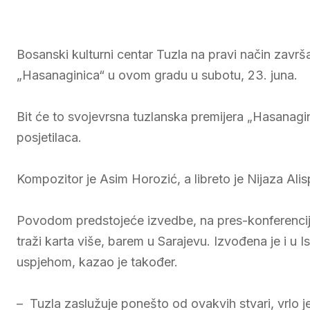
Bosanski kulturni centar Tuzla na pravi način zav
„Hasanaginica“ u ovom gradu u subotu, 23. juna.
Bit će to svojevrsna tuzlanska premijera „Hasanagin
posjetilaca.
Kompozitor je Asim Horozić, a libreto je Nijaza Alis
Povodom predstojeće izvedbe, na pres-konferenciji
traži karta više, barem u Sarajevu. Izvođena je i u 
uspjehom, kazao je također.
– Tuzla zaslužuje ponešto od ovakvih stvari, vrlo je