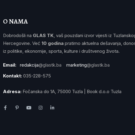
O NAMA
Dobrodošli na
GLAS TK
, vaš pouzdani izvor vijesti iz Tuzlansko
Hercegovine. Već
10 godina
pratimo aktuelna dešavanja, donos
iz politike, ekonomije, sporta, kulture i društvenog života.
Email:
redakcija
@glastk.ba
marketing
@glastk.ba
Kontakt:
035-228-575
Adresa:
Fočanska do 1A, 75000 Tuzla | Book d.o.o Tuzla