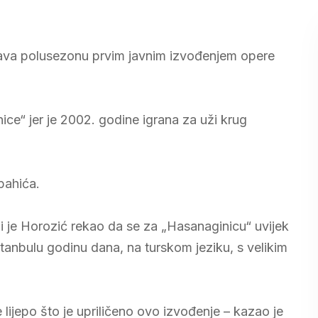
ršava polusezonu prvim javnim izvođenjem opere
ice“ jer je 2002. godine igrana za uži krug
pahića.
 je Horozić rekao da se za „Hasanaginicu“ uvijek
Istanbulu godinu dana, na turskom jeziku, s velikim
 lijepo što je upriličeno ovo izvođenje – kazao je