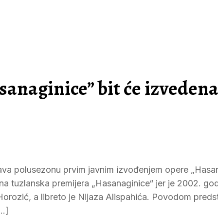
anaginice” bit će izvedena
ršava polusezonu prvim javnim izvođenjem opere „Hasa
sna tuzlanska premijera „Hasanaginice“ jer je 2002. go
Horozić, a libreto je Nijaza Alispahića. Povodom preds
[…]