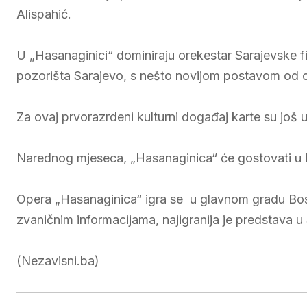
Alispahić.
U „Hasanaginici“ dominiraju orekestar Sarajevske f
pozorišta Sarajevo, s nešto novijom postavom od on
Za ovaj prvorazrdeni kulturni događaj karte su još u
Narednog mjeseca, „Hasanaginica“ će gostovati u Lj
Opera „Hasanaginica“ igra se u glavnom gradu Bos
zvaničnim informacijama, najigranija je predstava u
(Nezavisni.ba)