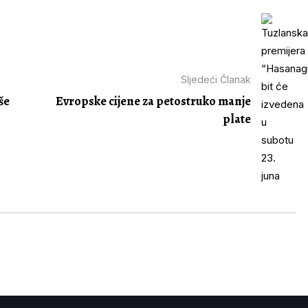
Sljedeći Članak
še
Evropske cijene za petostruko manje
plate