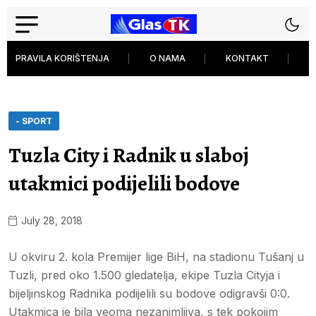
PRAVILA KORIŠTENJA
O NAMA
KONTAKT
P
- SPORT
Tuzla City i Radnik u slaboj
utakmici podijelili bodove
July 28, 2018
U okviru 2. kola Premijer lige BiH, na stadionu Tušanj u
Tuzli, pred oko 1.500 gledatelja, ekipe Tuzla Cityja i
bijeljinskog Radnika podijelili su bodove odigravši 0:0.
Utakmica je bila veoma nezanimljiva, s tek pokojim