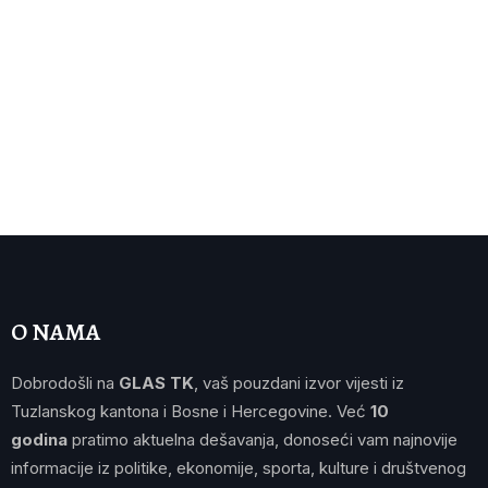
O NAMA
Dobrodošli na
GLAS TK
, vaš pouzdani izvor vijesti iz
Tuzlanskog kantona i Bosne i Hercegovine. Već
10
godina
pratimo aktuelna dešavanja, donoseći vam najnovije
informacije iz politike, ekonomije, sporta, kulture i društvenog