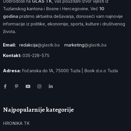
Dobrodošli na
GLAS TK
, vaš pouzdani izvor vijesti iz
Tuzlanskog kantona i Bosne i Hercegovine. Već
10
godina
pratimo aktuelna dešavanja, donoseći vam najnovije
informacije iz politike, ekonomije, sporta, kulture i društvenog
života.
Email:
redakcija
@glastk.ba
marketing
@glastk.ba
Kontakt:
035-228-575
Adresa:
Fočanska do 1A, 75000 Tuzla | Book d.o.o Tuzla
Najpopularnije kategorije
HRONIKA TK