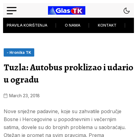
PRAVILA KORIŠTENJA
O NAMA
KONTAKT
P
- Hronika TK
Tuzla: Autobus proklizao i udario
u ogradu
March 23, 2018
Nove snježne padavine, koje su zahvatile područje
Bosne i Hercegovine u popodnevnim i večernjim
satima, dovele su do brojnih problema u saobraćaju.
Otežan je promet na svim pravcima. Prema