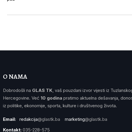
O NAMA
Dobrodošli na
GLAS TK
, vaš pouzdani izvor vijesti iz Tuzlansko
Hercegovine. Već
10 godina
pratimo aktuelna dešavanja, donos
iz politike, ekonomije, sporta, kulture i društvenog života.
Email:
redakcija
@glastk.ba
marketing
@glastk.ba
Kontakt:
035-228-575