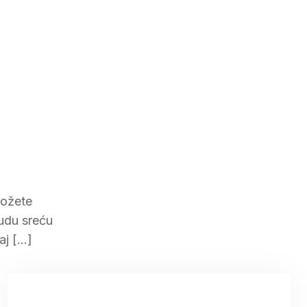
možete
ludu sreću
aj […]