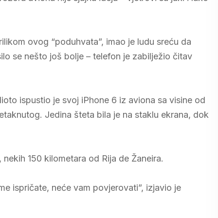
ilikom ovog “poduhvata”, imao je ludu sreću da
o se nešto još bolje – telefon je zabilježio čitav
oto ispustio je svoj iPhone 6 iz aviona sa visine od
taknutog. Jedina šteta bila je na staklu ekrana, dok
, nekih 150 kilometara od Rija de Žaneira.
e ispričate, neće vam povjerovati”, izjavio je