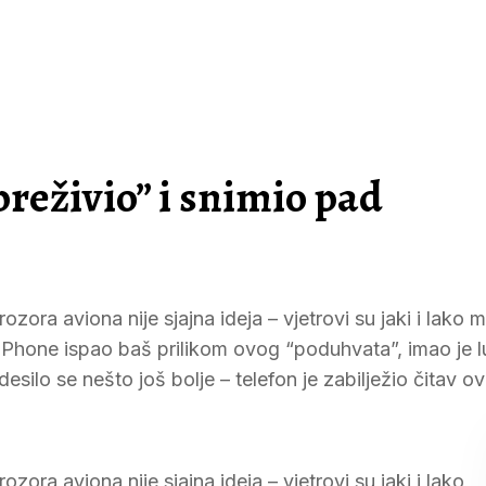
preživio” i snimio pad
ozora aviona nije sjajna ideja – vjetrovi su jaki i lako 
iPhone ispao baš prilikom ovog “poduhvata”, imao je 
silo se nešto još bolje – telefon je zabilježio čitav ov
zora aviona nije sjajna ideja – vjetrovi su jaki i lako