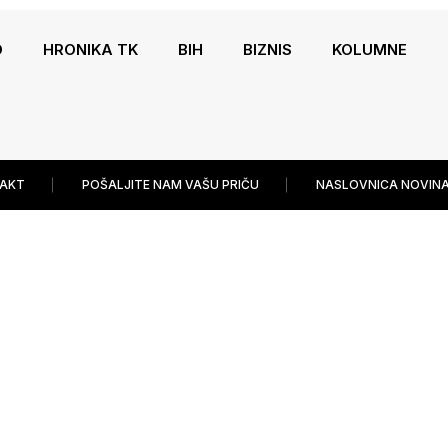
O
HRONIKA TK
BIH
BIZNIS
KOLUMNE
AKT
POŠALJITE NAM VAŠU PRIČU
NASLOVNICA NOVINA