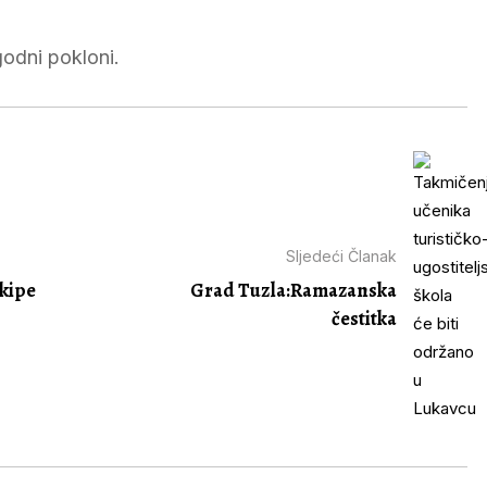
igodni pokloni.
Sljedeći Članak
ekipe
Grad Tuzla:Ramazanska
čestitka