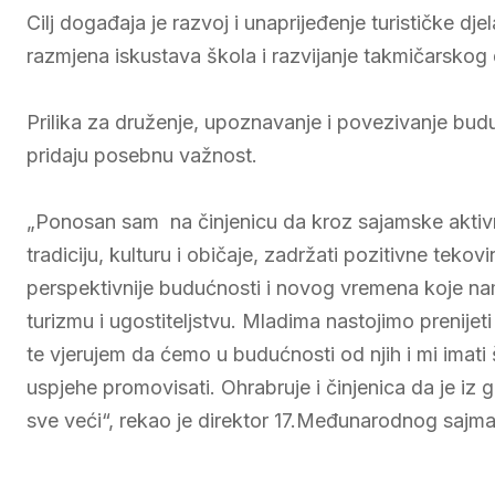
Cilj događaja je razvoj i unaprijeđenje turističke dj
razmjena iskustava škola i razvijanje takmičarskog
Prilika za druženje, upoznavanje i povezivanje bud
pridaju posebnu važnost.
„Ponosan sam na činjenicu da kroz sajamske aktivn
tradiciju, kulturu i običaje, zadržati pozitivne tekovi
perspektivnije budućnosti i novog vremena koje nam
turizmu i ugostiteljstvu. Mladima nastojimo prenijeti 
te vjerujem da ćemo u budućnosti od njih i mi imati 
uspjehe promovisati. Ohrabruje i činjenica da je i
sve veći“, rekao je direktor 17.Međunarodnog sajma