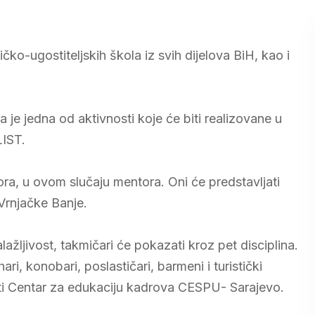
čko-ugostiteljskih škola iz svih dijelova BiH, kao i
a je jedna od aktivnosti koje će biti realizovane u
LIST.
ora, u ovom slučaju mentora. Oni će predstavljati
Vrnjačke Banje.
alažljivost, takmičari će pokazati kroz pet disciplina.
ari, konobari, poslastičari, barmeni i turistički
aditi Centar za edukaciju kadrova CESPU- Sarajevo.