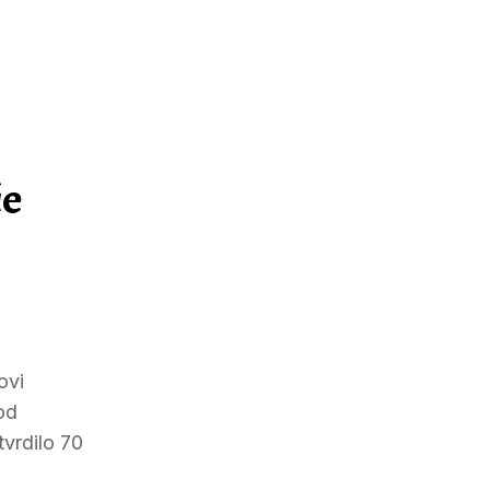
će
ovi
od
tvrdilo 70