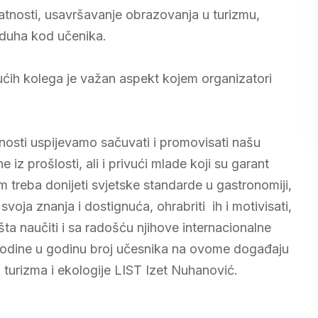
elatnosti, usavršavanje obrazovanja u turizmu,
 duha kod učenika.
ućih kolega je važan aspekt kojem organizatori
osti uspijevamo sačuvati i promovisati našu
ne iz prošlosti, ali i privući mlade koji su garant
 treba donijeti svjetske standarde u gastronomiji,
svoja znanja i dostignuća, ohrabriti ih i motivisati,
šta naučiti i sa radošću njihove internacionalne
z godine u godinu broj učesnika na ovome događaju
 turizma i ekologije LIST Izet Nuhanović.