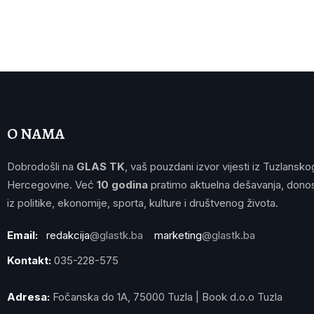
O NAMA
Dobrodošli na
GLAS TK
, vaš pouzdani izvor vijesti iz Tuzlansko
Hercegovine. Već
10 godina
pratimo aktuelna dešavanja, donos
iz politike, ekonomije, sporta, kulture i društvenog života.
Email:
redakcija
@glastk.ba
marketing
@glastk.ba
Kontakt:
035-228-575
Adresa:
Fočanska do 1A, 75000 Tuzla | Book d.o.o Tuzla