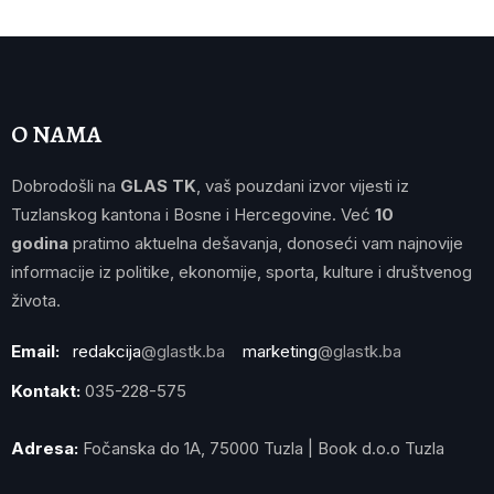
O NAMA
Dobrodošli na
GLAS TK
, vaš pouzdani izvor vijesti iz
Tuzlanskog kantona i Bosne i Hercegovine. Već
10
godina
pratimo aktuelna dešavanja, donoseći vam najnovije
informacije iz politike, ekonomije, sporta, kulture i društvenog
života.
Email:
redakcija
@glastk.ba
marketing
@glastk.ba
Kontakt:
035-228-575
Adresa:
Fočanska do 1A, 75000 Tuzla | Book d.o.o Tuzla