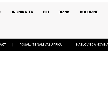
O
HRONIKA TK
BIH
BIZNIS
KOLUMNE
AKT
POŠALJITE NAM VAŠU PRIČU
NASLOVNICA NOVINA