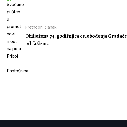
Prethodni članak
Obilježena 74. godišnjica oslobođenja Gradač
od fašizma