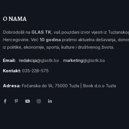
O NAMA
Dobrodošli na
GLAS TK
, vaš pouzdani izvor vijesti iz Tuzlansko
Hercegovine. Već
10 godina
pratimo aktuelna dešavanja, donos
iz politike, ekonomije, sporta, kulture i društvenog života.
Email:
redakcija
@glastk.ba
marketing
@glastk.ba
Kontakt:
035-228-575
Adresa:
Fočanska do 1A, 75000 Tuzla | Book d.o.o Tuzla