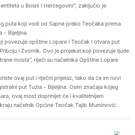
entiteta u Bosni i Hercegovini”, zaključio je
lnog puta koji vodi od Sapne preko Teočaka prema
 – Bijeljina.
oji povezuje opštine Lopare i Teočak i otvara put
riboju i Zvornik. Ovo je projekat koji povezuje ljude
 strane mosta”, riječi su načelnika Opštine Lopare
te ovaj put i riječni prijelaz, tako da će im novi
istralni put Tuzla – Bijeljina. Osim značaja kojeg
a, ovaj most doprinijet će i kvalitetnijem
 kraju načelnik Općine Teočak Tajib Muminović.