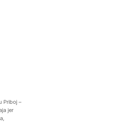
 Priboj –
ja jer
a,