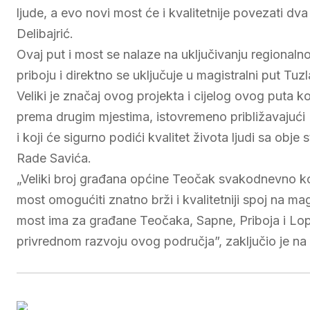
ljude, a evo novi most će i kvalitetnije povezati dva 
Delibajrić.
Ovaj put i most se nalaze na uključivanju regiona
priboju i direktno se uključuje u magistralni put Tuzla
Veliki je značaj ovog projekta i cijelog ovog puta k
prema drugim mjestima, istovremeno približavajući P
i koji će sigurno podići kvalitet života ljudi sa obje
Rade Savića.
„Veliki broj građana općine Teočak svakodnevno koris
most omogućiti znatno brži i kvalitetniji spoj na mag
most ima za građane Teočaka, Sapne, Priboja i Lopar
privrednom razvoju ovog područja”, zaključio je na