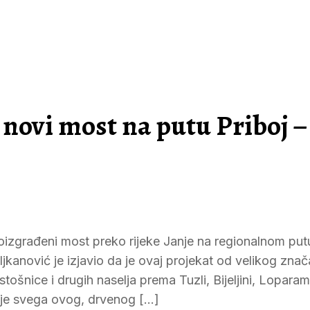
novi most na putu Priboj –
izgrađeni most preko rijeke Janje na regionalnom putu
anović je izjavio da je ovaj projekat od velikog znača
ošnice i drugih naselja prema Tuzli, Bijeljini, Loparam
ije svega ovog, drvenog […]