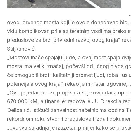
ovog, drvenog mosta koji je ovdje donedavno bio, omo
vidu komplikovan prijelaz teretnim vozilima preko
preduslove za brži privredni razvoj ovog kraja” re
Suljkanović.
„Mostovi inače spajaju ljude, a ovaj most spaja dvij
mosta ima veliki značaj, počevši od ličnog nivoa gr
će omogućiti brži i kalitetniji promet ljudi, roba i usl
potencijala ovog kraja”, rekao je ministar trgovine,
„Ovo je jedan u nizu projekata koje ovih dana upor
670.000 KM, a finansijer radova je JU Direkcija reg
Delibajrić, ističući zahvalnost načelnicima općina T
rekordnom roku stvorili preduslove i izdali dokum
„ovakva saradnja je izuzetan primjer kako se praktič