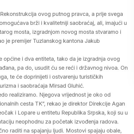
„Rekonstrukcija ovog putnog pravca, a prije svega
gućava brži i kvalitetniji saobraćaj, ali, imajući u
 starog mosta, izgradnjom novog mosta stvaramo i
kao je premijer Tuzlanskog kantona Jakub
e općine i dva entiteta, tako da je izgradnja ovog
ađana, pa do, usudit ću se reći i državnog nivoa. On
uga, te će doprinijeti i ostvarenju turističkih
 turizma i saobraćaja Mirsad Gluhić.
edo realiziramo. Njegova vrijednost je oko od
ionalnih cesta TK”, rekao je direktor Direkcije Agan
eočak i Lopare u entitetu Republika Srpska, koji su u
entaciju neophodnu za početak izvođenja radova.
no raditi na spajanju ljudi. Mostovi spajaju obale,