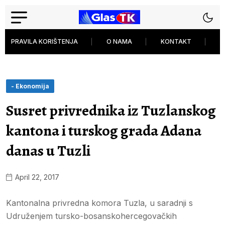
PRAVILA KORIŠTENJA
O NAMA
KONTAKT
P
- Ekonomija
Susret privrednika iz Tuzlanskog
kantona i turskog grada Adana
danas u Tuzli
April 22, 2017
Kantonalna privredna komora Tuzla, u saradnji s
Udruženjem tursko-bosanskohercegovačkih