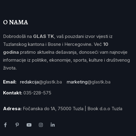
O NAMA
Dobrodošli na
GLAS TK
, vaš pouzdani izvor vijesti iz
Tuzlanskog kantona i Bosne i Hercegovine. Već
10
godina
pratimo aktuelna dešavanja, donoseći vam najnovije
informacije iz politike, ekonomije, sporta, kulture i društvenog
života.
Email:
redakcija
@glastk.ba
marketing
@glastk.ba
Kontakt:
035-228-575
Adresa:
Fočanska do 1A, 75000 Tuzla | Book d.o.o Tuzla