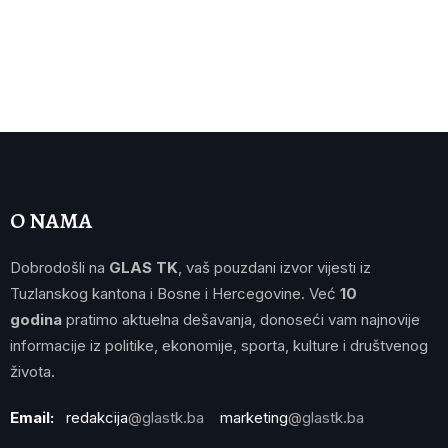
O NAMA
Dobrodošli na
GLAS TK
, vaš pouzdani izvor vijesti iz
Tuzlanskog kantona i Bosne i Hercegovine. Već
10
godina
pratimo aktuelna dešavanja, donoseći vam najnovije
informacije iz politike, ekonomije, sporta, kulture i društvenog
života.
Email:
redakcija
@glastk.ba
marketing
@glastk.ba