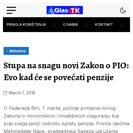
PRAVILA KORIŠTENJA
O NAMA
KONTAKT
P
- Aktuelno
Stupa na snagu novi Zakon o PIO:
Evo kad će se povećati penzije
March 1, 2018
U Federaciji BiH, 1. marta, počinje primjena novog
Zakona o mirovinskom i invalidskom osiguranju koji
prije svega jamči redovitu isplatu penzija. Prema riječima
Mehmedalije Rape, predsjednika Saveza udruženja