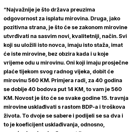
“Najvažnije je što država preuzima
odgovornost za isplatu mirovina. Druga, jako
pozitivna strana, je što će se zakonom mirovine
utvrđivati na sasvim novi, kvalitetniji, način. Svi
koji su uložili isto novca, imaju isto staža, imat
će iste mirovine, bez obzira kada i u koje
vrijeme odu u mirovinu. Oni koji imaju prosječne
plaće tijekom svog radnog vijeka, dobit će
mirovinu 560 KM. Primjera radi, za 40 godina
se dobije 40 bodova put 14 KM, to vam je 560
KM. Novost je što će se svake godine 15. travnja
mirovine usklađivati s rastom BDP-a i troškova
života. To dvoje se sabere i podijeli se sa dva i
to je koeficijent usklađivanja, odnosno,