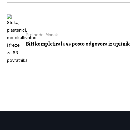
Prethodni članak
BiH kompletirala 95 posto odgovora iz upitnika