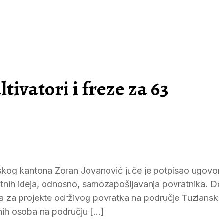
tivatori i freze za 63
lanskog kantona Zoran Jovanović juče je potpisao ugovo
jektnih ideja, odnosno, samozapošljavanja povratnika. D
a za projekte održivog povratka na područje Tuzlans
enih osoba na području […]