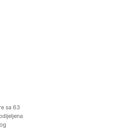
re sa 63
odijeljena
kog