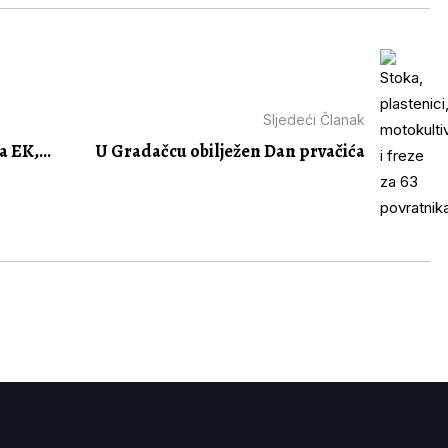
Sljedeći Članak
 EK,...
U Gradačcu obilježen Dan prvačića