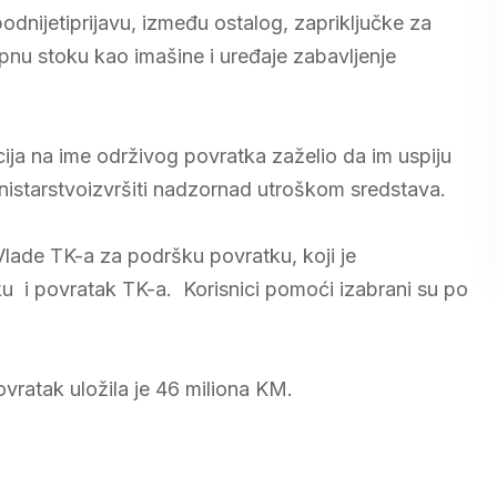
nijetiprijavu, između ostalog, zapriključke za
rupnu stoku kao imašine i uređaje zabavljenje
cija na ime održivog povratka zaželio da im uspiju
istarstvoizvršiti nadzornad utroškom sredstava.
lade TK-a za podršku povratku, koji je
iku i povratak TK-a. Korisnici pomoći izabrani su po
vratak uložila je 46 miliona KM.