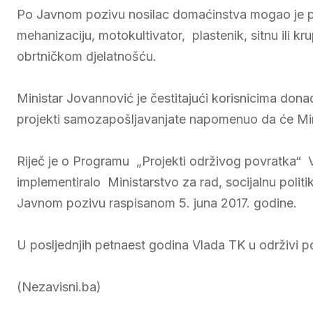
Po Javnom pozivu nosilac domaćinstva mogao je pod
mehanizaciju, motokultivator, plastenik, sitnu ili k
obrtničkom djelatnošću.
Ministar Jovannović je čestitajući korisnicima dona
projekti samozapošljavanjate napomenuo da će Min
Riječ je o Programu „Projekti održivog povratka“ V
implementiralo Ministarstvo za rad, socijalnu polit
Javnom pozivu raspisanom 5. juna 2017. godine.
U posljednjih petnaest godina Vlada TK u održivi po
(Nezavisni.ba)