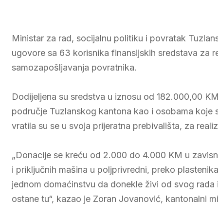
Ministar za rad, socijalnu politiku i povratak Tuzl
ugovore sa 63 korisnika finansijskih sredstava za re
samozapošljavanja povratnika.
Dodijeljena su sredstva u iznosu od 182.000,00 KM
područje Tuzlanskog kantona kao i osobama koje su
vratila su se u svoja prijeratna prebivališta, za real
„Donacije se kreću od 2.000 do 4.000 KM u zavisno
i priključnih mašina u poljprivredni, preko plastenik
jednom domaćinstvu da donekle živi od svog rada i
ostane tu“, kazao je Zoran Jovanović, kantonalni mini