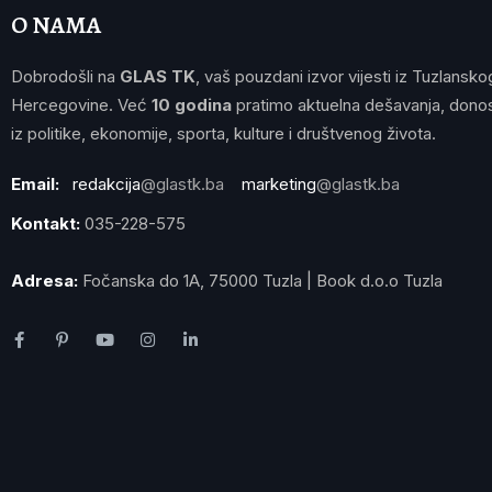
O NAMA
Dobrodošli na
GLAS TK
, vaš pouzdani izvor vijesti iz Tuzlansko
Hercegovine. Već
10 godina
pratimo aktuelna dešavanja, donos
iz politike, ekonomije, sporta, kulture i društvenog života.
Email:
redakcija
@glastk.ba
marketing
@glastk.ba
Kontakt:
035-228-575
Adresa:
Fočanska do 1A, 75000 Tuzla | Book d.o.o Tuzla