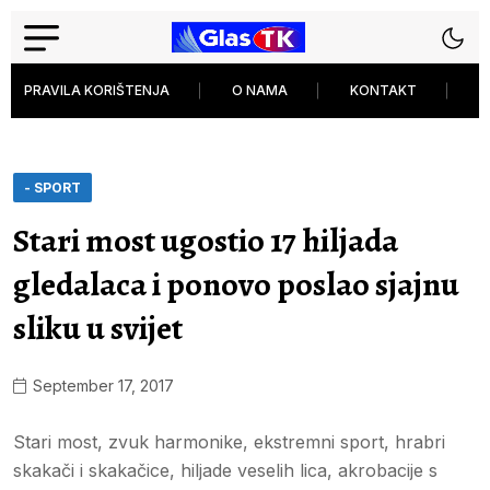
PRAVILA KORIŠTENJA
O NAMA
KONTAKT
P
- SPORT
Stari most ugostio 17 hiljada
gledalaca i ponovo poslao sjajnu
sliku u svijet
September 17, 2017
Stari most, zvuk harmonike, ekstremni sport, hrabri
skakači i skakačice, hiljade veselih lica, akrobacije s