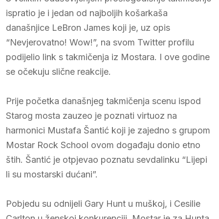
ispratio je i jedan od najboljih košarkaša
današnjice LeBron James koji je, uz opis
“Nevjerovatno! Wow!”, na svom Twitter profilu
podijelio link s takmičenja iz Mostara. I ove godine
se očekuju slične reakcije.
Prije početka današnjeg takmičenja scenu ispod
Starog mosta zauzeo je poznati virtuoz na
harmonici Mustafa Šantić koji je zajedno s grupom
Mostar Rock School ovom događaju donio etno
štih. Šantić je otpjevao poznatu sevdalinku “Lijepi
li su mostarski dućani”.
Pobjedu su odnijeli Gary Hunt u muškoj, i Cesilie
Carlton u ženskoj konkurenciji. Mostar je za Hunta