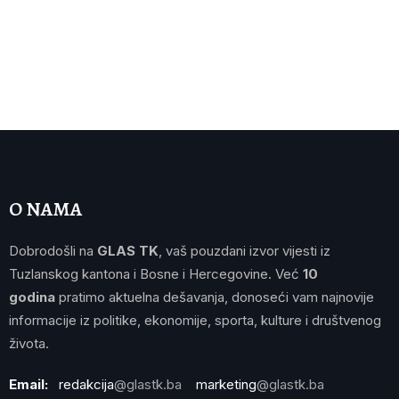
O NAMA
Dobrodošli na
GLAS TK
, vaš pouzdani izvor vijesti iz
Tuzlanskog kantona i Bosne i Hercegovine. Već
10
godina
pratimo aktuelna dešavanja, donoseći vam najnovije
informacije iz politike, ekonomije, sporta, kulture i društvenog
života.
Email:
redakcija
@glastk.ba
marketing
@glastk.ba