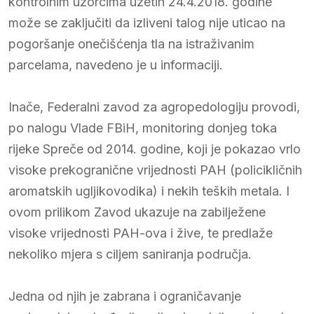
kontrolnim uzorcima uzetih 24.4.2018. godine
može se zaključiti da izliveni talog nije uticao na
pogoršanje onečišćenja tla na istraživanim
parcelama, navedeno je u informaciji.
Inače, Federalni zavod za agropedologiju provodi,
po nalogu Vlade FBiH, monitoring donjeg toka
rijeke Spreče od 2014. godine, koji je pokazao vrlo
visoke prekogranične vrijednosti PAH (policikličnih
aromatskih ugljikovodika) i nekih teških metala. I
ovom prilikom Zavod ukazuje na zabilježene
visoke vrijednosti PAH-ova i žive, te predlaže
nekoliko mjera s ciljem saniranja područja.
Jedna od njih je zabrana i ograničavanje