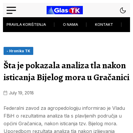
PRAVILA KORIŠTENJA
O NAMA
KONTAKT
P
- Hronika TK
Šta je pokazala analiza tla nakon
isticanja Bijelog mora u Gračanici
July 19, 2018
Federalni zavod za agropedologiju informirao je Vladu
FBiH o rezultatima analiza tla s plavljenih područja u
općini Gračanica, nakon isticanja tzv. Bijelog mora.
Uporedbom rezultata analiza tla nakon izlijevanja