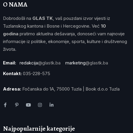
O NAMA
Dobrodošli na
GLAS TK
, vaš pouzdani izvor vijesti iz
Tuzlanskog kantona i Bosne i Hercegovine. Već
10
godina
pratimo aktuelna dešavanja, donoseći vam najnovije
informacije iz politike, ekonomije, sporta, kulture i društvenog
života.
Email:
redakcija
@glastk.ba
marketing
@glastk.ba
Kontakt:
035-228-575
Adresa:
Fočanska do 1A, 75000 Tuzla | Book d.o.o Tuzla
Najpopularnije kategorije