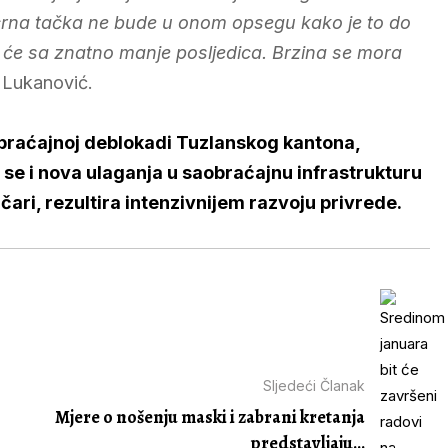
 crna tačka ne bude u onom opsegu kako je to do
t će sa znatno manje posljedica. Brzina se mora
 Lukanović.
obraćajnoj deblokadi Tuzlanskog kantona,
se i nova ulaganja u saobraćajnu infrastrukturu
ičari, rezultira intenzivnijem razvoju privrede.
Sljedeći Članak
Mjere o nošenju maski i zabrani kretanja
predstavljaju...