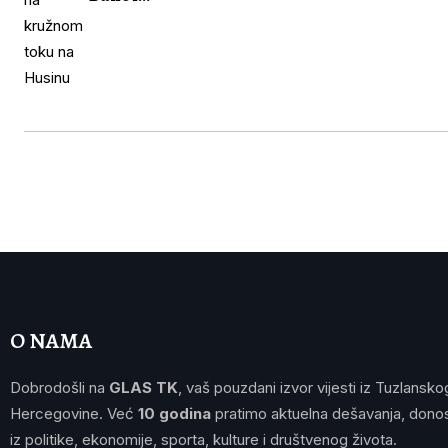
O NAMA
Dobrodošli na
GLAS TK
, vaš pouzdani izvor vijesti iz Tuzlansko
Hercegovine. Već
10 godina
pratimo aktuelna dešavanja, donos
iz politike, ekonomije, sporta, kulture i društvenog života.