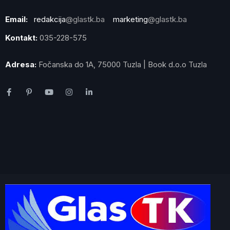
Email:
redakcija
@glastk.ba
marketing
@glastk.ba
Kontakt:
035-228-575
Adresa:
Fočanska do 1A, 75000 Tuzla | Book d.o.o Tuzla