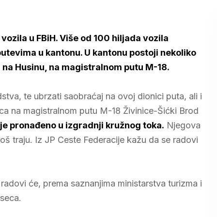
vozila u FBiH. Više od 100 hiljada vozila
utevima u kantonu. U kantonu postoji nekoliko
na na Husinu, na magistralnom putu M-18.
stva, te ubrzati saobraćaj na ovoj dionici puta, ali i
ica na magistralnom putu M-18 Živinice-Šićki Brod
 je pronađeno u izgradnji kružnog toka.
Njegova
 još traju. Iz JP Ceste Federacije kažu da se radovi
 radovi će, prema saznanjima ministarstva turizma i
eseca.