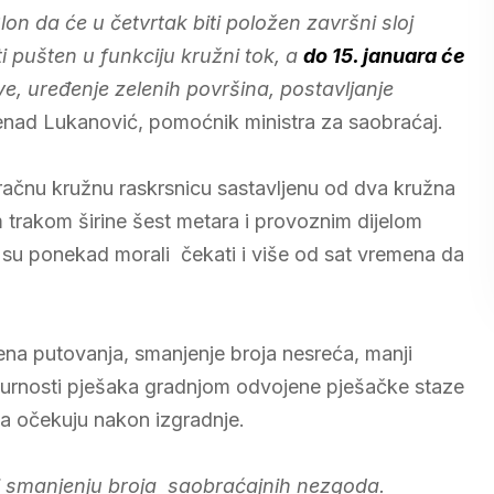
lon da će u četvrtak biti položen završni sloj
ti pušten u funkciju kružni tok, a
do 15. januara će
, uređenje zelenih površina, postavljanje
enad Lukanović, pomoćnik ministra za saobraćaj.
račnu kružnu raskrsnicu sastavljenu od dva kružna
trakom širine šest metara i provoznim dijelom
 su ponekad morali čekati i više od sat vremena da
mena putovanja, smanjenje broja nesreća, manji
sigurnosti pješaka gradnjom odvojene pješačke staze
ova očekuju nakon izgradnje.
si smanjenju broja saobraćajnih nezgoda.