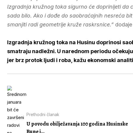
Izgradnja kružnog toka sigurno će doprinijeti da
sada bilo. Ako i dođe do saobraćajnih nesreća bi
smanjiti radi geometrije kruže raskrsnice.”
dodaje
Izgradnja kružnog toka na Husinu doprinosi sa
smatraju nadležni. U narednom periodu očekuju 
jer brz protok ljudi i roba, kažu ekonomski analit
Prethodni članak
U povodu obilježavanja 100 godina Husinske
Bune i...