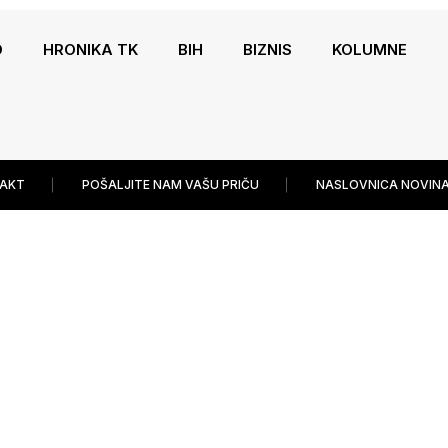
O
HRONIKA TK
BIH
BIZNIS
KOLUMNE
AKT
POŠALJITE NAM VAŠU PRIČU
NASLOVNICA NOVINA