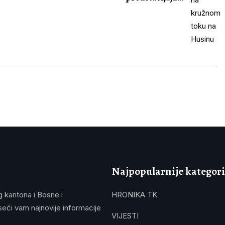
Najpopularnije kategori
g kantona i Bosne i
HRONIKA TK
eći vam najnovije informacije
VIJESTI