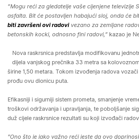
”Mogu reći za gledatelje vaše cijenjene televizije S
asfalta. Bit će postavljen habajući sloj, onda će bi
biti završeni ovi radovi
vezano za zemljane radove
betonskih kocki, odnosno fini radovi,”
kazao je N
Nova raskrsnica predstavlja modifikovanu jednot
dijela vanjskog prečnika 33 metra sa kolovoznom 
širine 1,50 metara. Tokom izvođenja radova vozači
prođu ovu dionicu puta.
Efikasniji i sigurniji sistem prometa, smanjenje vre
troškovi održavanja i upravljanja, te poboljšanje 
duž cijele raskrsnice rezultati su koji izvođači rad
”Ono što je jako važno reći jeste da ovo doprino