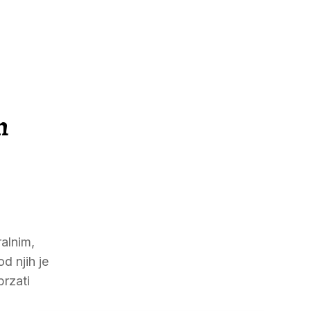
m
ralnim,
d njih je
brzati