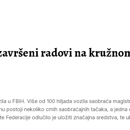
 završeni radovi na kružno
zila u FBiH. Više od 100 hiljada vozila saobraća magist
u postoji nekoliko crnih saobraćajnih tačaka, a jedna o
Federacije odlučilo je uložiti značajna sredstva, te u