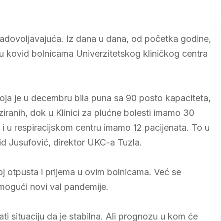
adovoljavajuća. Iz dana u dana, od početka godine,
ih u kovid bolnicama Univerzitetskog kliničkog centra
 koja je u decembru bila puna sa 90 posto kapaciteta,
iranih, dok u Klinici za plućne bolesti imamo 30
 i u respiracijskom centru imamo 12 pacijenata. To u
d Jusufović, direktor UKC-a Tuzla.
roj otpusta i prijema u ovim bolnicama. Već se
 mogući novi val pandemije.
ti situaciju da je stabilna. Ali prognozu u kom će