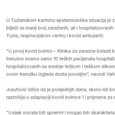
U Tuzlanskom kantonu epidemiološka situacija je z
bilježi se manji broj zaraženih, ali i hospitalizovan
Tuzla, respiracijskom centru i kovid ambulanti.
”U prvoj kovid bolnici – Klinika za zarazne bolesti
trenutno imamo samo 10 teških pacijenata hospitaliz
hospitalizovanih sa srednje teškom i teškom slikom
ovom trenutku izgleda dosta povoljno”, navodi Vahi
Jusufović ističe da je posljednjih dana, skoro isti b
razmišlja o adaptaciji kovid bolnice 1 i pripreme za
”Uvijek morate biti spremni i mogao bih okarakterisa