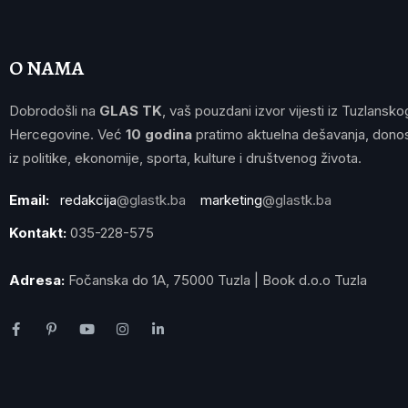
O NAMA
Dobrodošli na
GLAS TK
, vaš pouzdani izvor vijesti iz Tuzlansko
Hercegovine. Već
10 godina
pratimo aktuelna dešavanja, donos
iz politike, ekonomije, sporta, kulture i društvenog života.
Email:
redakcija
@glastk.ba
marketing
@glastk.ba
Kontakt:
035-228-575
Adresa:
Fočanska do 1A, 75000 Tuzla | Book d.o.o Tuzla