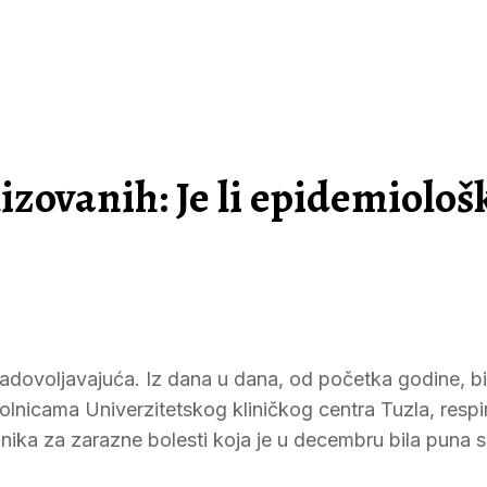
izovanih: Je li epidemiološ
dovoljavajuća. Iz dana u dana, od početka godine, bil
 bolnicama Univerzitetskog kliničkog centra Tuzla, resp
linika za zarazne bolesti koja je u decembru bila puna 