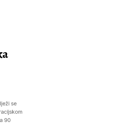
ka
ježi se
iracijskom
sa 90