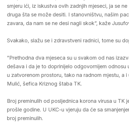
smjeru ići, iz iskustva ovih zadnjih mjeseci, ja se ne
druga šta se može desiti. I stanovništvu, našim pa
zavara, da nam se ne desi nagli skok”, kaže Jusufo
Svakako, slažu se i zdravstveni radnici, tome su dopr
”Prethodna dva mjeseca su u svakom od nas izazva
dešava i da je to doprinijelo odgovornijem odnosu 
u zatvorenom prostoru, tako na radnom mjestu, a i 
Mulić, šefica Kriznog štaba TK.
Broj preminulih od posljednica korona virusa u TK je 
prošle godine. U UKC-u vjeruju da će sa smanjenjem 
broj preminulih.