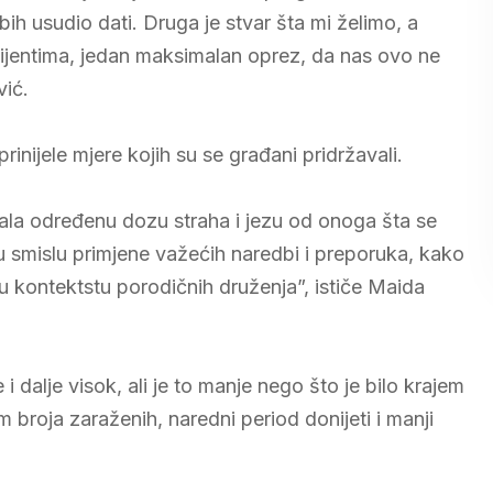
 bih usudio dati. Druga je stvar šta mi želimo, a
cijentima, jedan maksimalan oprez, da nas ovo ne
vić.
inijele mjere kojih su se građani pridržavali.
la određenu dozu straha i jezu od onoga šta se
u smislu primjene važećih naredbi i preporuka, kako
u kontektstu porodičnih druženja”, ističe Maida
i dalje visok, ali je to manje nego što je bilo krajem
broja zaraženih, naredni period donijeti i manji