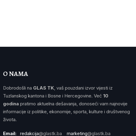
O NAMA
Dobrodošli na
GLAS TK
, vaš pouzdani izvor vijesti iz
Tuzlanskog kantona i Bosne i Hercegovine. Već
10
godina
pratimo aktuelna dešavanja, donoseći vam najnovije
informacije iz politike, ekonomije, sporta, kulture i društvenog
života.
Email:
redakcija
@glastk.ba
marketing
@glastk.ba