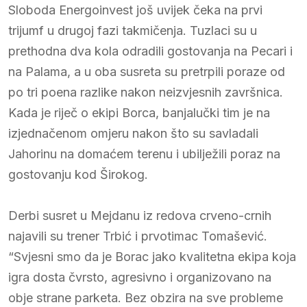
Sloboda Energoinvest još uvijek čeka na prvi
trijumf u drugoj fazi takmičenja. Tuzlaci su u
prethodna dva kola odradili gostovanja na Pecari i
na Palama, a u oba susreta su pretrpili poraze od
po tri poena razlike nakon neizvjesnih završnica.
Kada je riječ o ekipi Borca, banjalučki tim je na
izjednačenom omjeru nakon što su savladali
Jahorinu na domaćem terenu i ubilježili poraz na
gostovanju kod Širokog.
Derbi susret u Mejdanu iz redova crveno-crnih
najavili su trener Trbić i prvotimac Tomašević.
“Svjesni smo da je Borac jako kvalitetna ekipa koja
igra dosta čvrsto, agresivno i organizovano na
obje strane parketa. Bez obzira na sve probleme