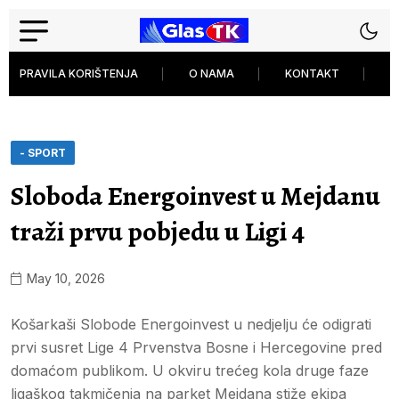
PRAVILA KORIŠTENJA
O NAMA
KONTAKT
P
- SPORT
Sloboda Energoinvest u Mejdanu
traži prvu pobjedu u Ligi 4
May 10, 2026
Košarkaši Slobode Energoinvest u nedjelju će odigrati
prvi susret Lige 4 Prvenstva Bosne i Hercegovine pred
domaćom publikom. U okviru trećeg kola druge faze
ligaškog takmičenja na parket Mejdana stiže ekipa