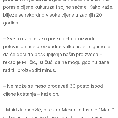
porasle cijene kukuruza i sojine sačme. Kako kaže,
bilježe se rekordno visoke cijene u zadnjih 20
godina.
– Sve to nam je jako poskupjelo proizvodnju,
pokvarilo naše proizvodne kalkulacije i sigurno je
da će doći do poskupljenja naših proizvoda –
rekao je Miličić, ističući da ne mogu godinu dana
raditi i proizvoditi minus.
– Ne može se meso prodavati 30 posto ispod
cijene koštanja – kaže on.
I Maid Jabandžić, direktor Mesne industrije “Madi”
iz Tešnja, kazao je da je cijena hrane za živinu