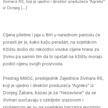
živinara RS, koji je ujedno i direktor preduzeća “Agreks”
iz Donjeg […]
Cijena piletine i jaja u BiH u narednom periodu će
porasti jer je, kako kažu peradari, na svjetskom
tržištu došlo do rekordno visoke cijene hrane za
živinu pa samim tim da bi opstali na tržištu moraju
podići cijenu svojih proizvoda.
Predrag Miličić, predsjednik Zajednice živinara RS,
koji je ujedno i direktor preduzeća “Agreks” iz
Donjeg Žabara, kazao je za “Nezavisne” da se
živinari suočavaju s ozbiljnim izazovom i
problemom jer su na svjetskim berzama enormno