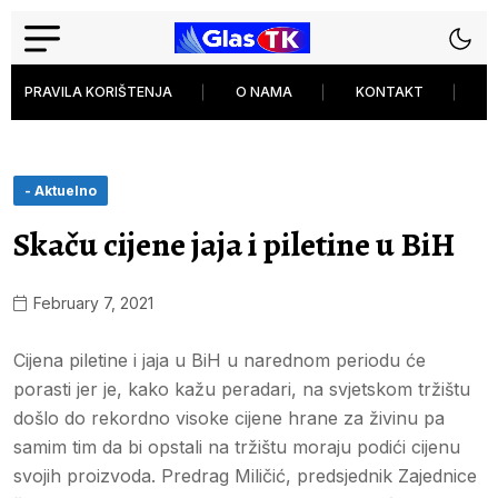
PRAVILA KORIŠTENJA
O NAMA
KONTAKT
P
- Aktuelno
Skaču cijene jaja i piletine u BiH
February 7, 2021
Cijena piletine i jaja u BiH u narednom periodu će
porasti jer je, kako kažu peradari, na svjetskom tržištu
došlo do rekordno visoke cijene hrane za živinu pa
samim tim da bi opstali na tržištu moraju podići cijenu
svojih proizvoda. Predrag Miličić, predsjednik Zajednice