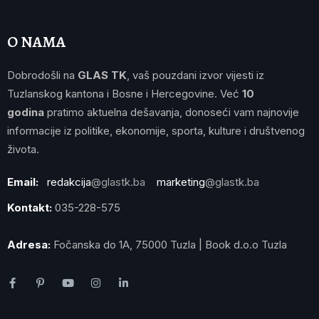
O NAMA
Dobrodošli na
GLAS TK
, vaš pouzdani izvor vijesti iz
Tuzlanskog kantona i Bosne i Hercegovine. Već
10
godina
pratimo aktuelna dešavanja, donoseći vam najnovije
informacije iz politike, ekonomije, sporta, kulture i društvenog
života.
Email:
redakcija
@glastk.ba
marketing
@glastk.ba
Kontakt:
035-228-575
Adresa:
Fočanska do 1A, 75000 Tuzla | Book d.o.o Tuzla