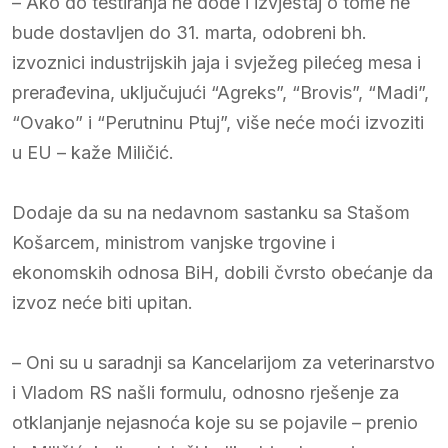
– Ako do testiranja ne dođe i izvještaj o tome ne
bude dostavljen do 31. marta, odobreni bh.
izvoznici industrijskih jaja i svježeg pilećeg mesa i
prerađevina, uključujući “Agreks”, “Brovis”, “Madi”,
“Ovako” i “Perutninu Ptuj”, više neće moći izvoziti
u EU – kaže Miličić.
Dodaje da su na nedavnom sastanku sa Stašom
Košarcem, ministrom vanjske trgovine i
ekonomskih odnosa BiH, dobili čvrsto obećanje da
izvoz neće biti upitan.
– Oni su u saradnji sa Kancelarijom za veterinarstvo
i Vladom RS našli formulu, odnosno rješenje za
otklanjanje nejasnoća koje su se pojavile – prenio