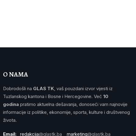
O NAMA
Dobrodošli na
GLAS TK
, vaš pouzdani izvor vijesti iz
Tuzlanskog kantona i Bosne i Hercegovine. Već
10
godina
pratimo aktuelna dešavanja, donoseći vam najnovije
informacije iz politike, ekonomije, sporta, kulture i društvenog
života.
Email:
redakcija
@glastk.ba
marketing
@glastk.ba