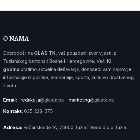
O NAMA
Dobrodošli na
GLAS TK
, vaš pouzdani izvor vijesti iz
Tuzlanskog kantona i Bosne i Hercegovine. Već
10
godina
pratimo aktuelna dešavanja, donoseći vam najnovije
informacije iz politike, ekonomije, sporta, kulture i društvenog
života.
Email:
redakcija
@glastk.ba
marketing
@glastk.ba
Kontakt:
035-228-575
Adresa:
Fočanska do 1A, 75000 Tuzla | Book d.o.o Tuzla