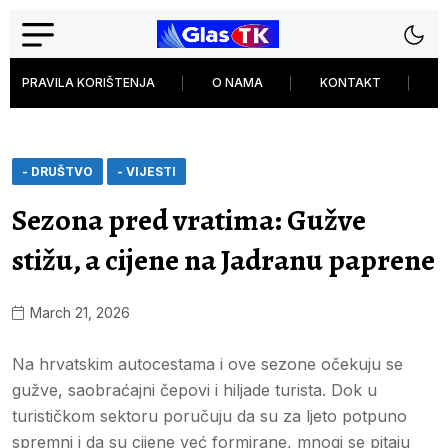
PRAVILA KORIŠTENJA
O NAMA
KONTAKT
P
- DRUŠTVO
- VIJESTI
Sezona pred vratima: Gužve
stižu, a cijene na Jadranu paprene
March 21, 2026
Na hrvatskim autocestama i ove sezone očekuju se
gužve, saobraćajni čepovi i hiljade turista. Dok u
turističkom sektoru poručuju da su za ljeto potpuno
spremni i da su cijene već formirane, mnogi se pitaju