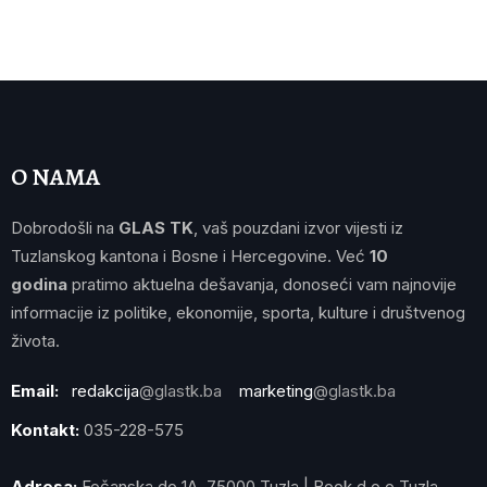
O NAMA
Dobrodošli na
GLAS TK
, vaš pouzdani izvor vijesti iz
Tuzlanskog kantona i Bosne i Hercegovine. Već
10
godina
pratimo aktuelna dešavanja, donoseći vam najnovije
informacije iz politike, ekonomije, sporta, kulture i društvenog
života.
Email:
redakcija
@glastk.ba
marketing
@glastk.ba
Kontakt:
035-228-575
Adresa:
Fočanska do 1A, 75000 Tuzla | Book d.o.o Tuzla