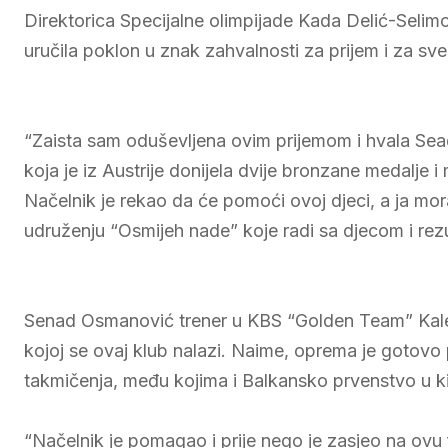
Direktorica Specijalne olimpijade Kada Delić-Selimo
uručila poklon u znak zahvalnosti za prijem i za sve 
“Zaista sam oduševljena ovim prijemom i hvala Se
koja je iz Austrije donijela dvije bronzane medalje i
Načelnik je rekao da će pomoći ovoj djeci, a ja mo
udruženju “Osmijeh nade” koje radi sa djecom i rezu
Senad Osmanović trener u KBS “Golden Team” Kales
kojoj se ovaj klub nalazi. Naime, oprema je gotovo p
takmičenja, među kojima i Balkansko prvenstvo u k
“Načelnik je pomagao i prije nego je zasjeo na ov