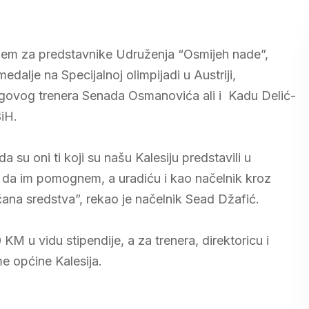
rijem za predstavnike Udruženja “Osmijeh nade”,
alje na Specijalnoj olimpijadi u Austriji,
egovog trenera Senada Osmanovića ali i Kadu Delić-
BiH.
su oni ti koji su našu Kalesiju predstavili u
ve da im pomognem, a uradiću i kao načelnik kroz
ana sredstva”, rekao je načelnik Sead Džafić.
M u vidu stipendije, a za trenera, direktoricu i
e općine Kalesija.