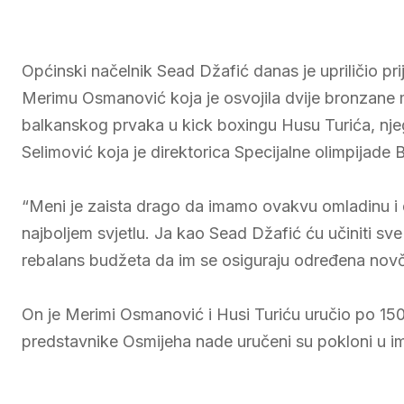
Općinski načelnik Sead Džafić danas je upriličio p
Merimu Osmanović koja je osvojila dvije bronzane med
balkanskog prvaka u kick boxingu Husu Turića, nj
Selimović koja je direktorica Specijalne olimpijade 
“Meni je zaista drago da imamo ovakvu omladinu i da 
najboljem svjetlu. Ja kao Sead Džafić ću učiniti s
rebalans budžeta da im se osiguraju određena novč
On je Merimi Osmanović i Husi Turiću uručio po 150 K
predstavnike Osmijeha nade uručeni su pokloni u im