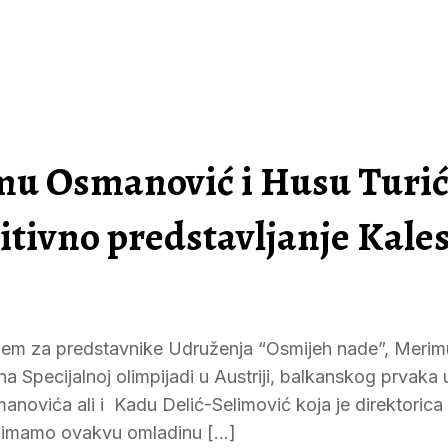
mu Osmanović i Husu Turić
itivno predstavljanje Kales
rijem za predstavnike Udruženja “Osmijeh nade”, Merim
a Specijalnoj olimpijadi u Austriji, balkanskog prvaka 
novića ali i Kadu Delić-Selimović koja je direktorica
da imamo ovakvu omladinu […]