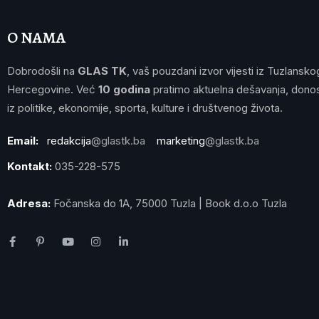
O NAMA
Dobrodošli na
GLAS TK
, vaš pouzdani izvor vijesti iz Tuzlansko
Hercegovine. Već
10 godina
pratimo aktuelna dešavanja, donos
iz politike, ekonomije, sporta, kulture i društvenog života.
Email:
redakcija
@glastk.ba
marketing
@glastk.ba
Kontakt:
035-228-575
Adresa:
Fočanska do 1A, 75000 Tuzla | Book d.o.o Tuzla