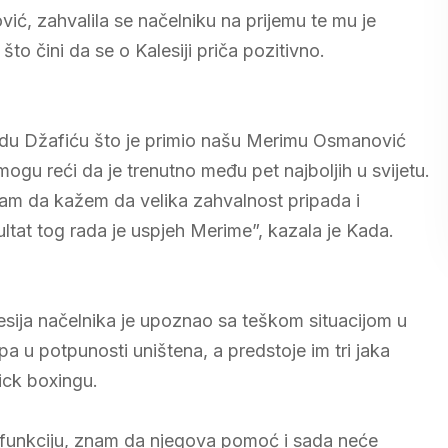
vić, zahvalila se načelniku na prijemu te mu je
što čini da se o Kalesiji priča pozitivno.
adu Džafiću što je primio našu Merimu Osmanović
 mogu reći da je trenutno među pet najboljih u svijetu.
ram da kažem da velika zahvalnost pripada i
ltat tog rada je uspjeh Merime”, kazala je Kada.
ija načelnika je upoznao sa teškom situacijom u
a u potpunosti uništena, a predstoje im tri jaka
ick boxingu.
u funkciju, znam da njegova pomoć i sada neće