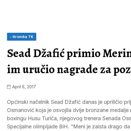
- Hronika TK
Sead Džafić primio Meri
im uručio nagrade za poz
April 6, 2017
Općinski načelnik Sead Džafić danas je upriličio p
Osmanović koja je osvojila dvije bronzane medalje n
boxingu Husu Turića, njegovog trenera Senada Osma
Specijalne olimpijade BiH. “Meni je zaista drago 