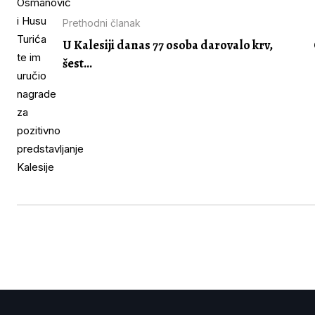
Prethodni članak
U Kalesiji danas 77 osoba darovalo krv,
šest...