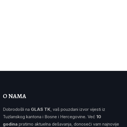
O NAMA
Dobrodošli na
GLAS TK
, vaš pouzdani izvor vijesti iz
Tuzlanskog kantona i Bosne i Hercegovine. Već
10
godina
pratimo aktuelna dešavanja, donoseći vam najnovije