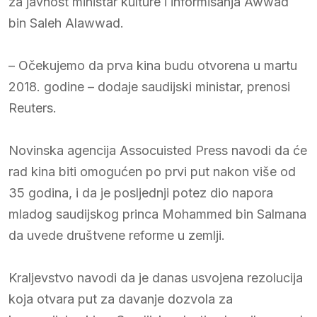
za javnost ministar kulture i informisanja Awwad
bin Saleh Alawwad.
– Očekujemo da prva kina budu otvorena u martu
2018. godine – dodaje saudijski ministar, prenosi
Reuters.
Novinska agencija Assocuisted Press navodi da će
rad kina biti omogućen po prvi put nakon više od
35 godina, i da je posljednji potez dio napora
mladog saudijskog princa Mohammed bin Salmana
da uvede društvene reforme u zemlji.
Kraljevstvo navodi da je danas usvojena rezolucija
koja otvara put za davanje dozvola za