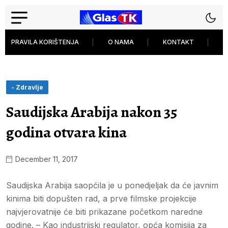
PRAVILA KORIŠTENJA
O NAMA
KONTAKT
P
- Zdravlje
Saudijska Arabija nakon 35
godina otvara kina
December 11, 2017
Saudijska Arabija saopćila je u ponedjeljak da će javnim
kinima biti dopušten rad, a prve filmske projekcije
najvjerovatnije će biti prikazane početkom naredne
godine. – Kao industrijski regulator, opća komisija za